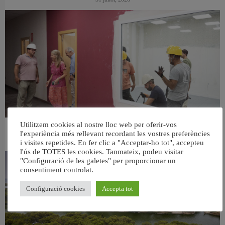
Utilitzem cookies al nostre lloc web per oferir-vos
València ultima el nou centre per a persones majors del barri de Sant Antoni
l'experiència més rellevant recordant les vostres preferències
6 agost, 2026
i visites repetides. En fer clic a "Acceptar-ho tot", accepteu
l'ús de TOTES les cookies. Tanmateix, podeu visitar
"Configuració de les galetes" per proporcionar un
consentiment controlat.
Configuració cookies
Accepta tot