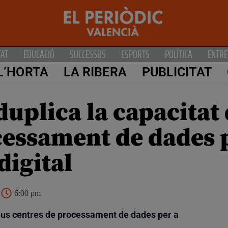
TAT
EDUCACIÓ
SUCCESSOS
ESPORTS
POLÍTICA
ENTRE
L’HORTA
LA RIBERA
PUBLICITAT
duplica la capacitat 
cessament de dades 
digital
6:00 pm
seus centres de processament de dades per a