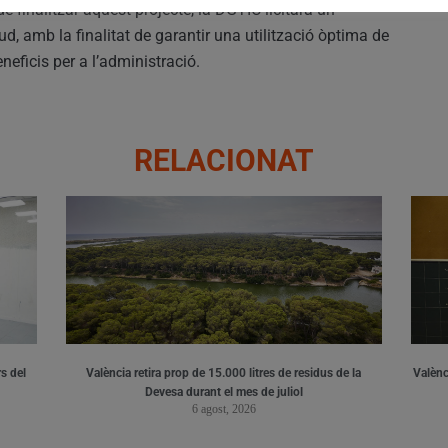
 finalitzar aquest projecte, la DGTIC licitarà un
d, amb la finalitat de garantir una utilització òptima de
neficis per a l’administració.
RELACIONAT
s del
València retira prop de 15.000 litres de residus de la
Valènci
Devesa durant el mes de juliol
6 agost, 2026