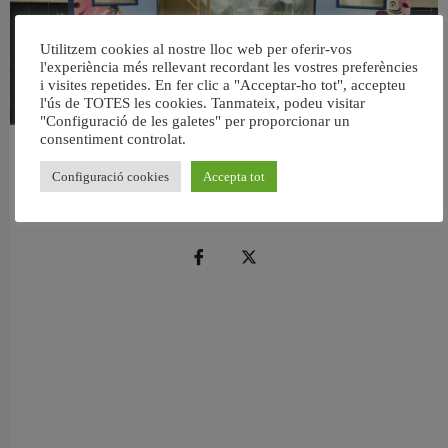
Utilitzem cookies al nostre lloc web per oferir-vos
l'experiència més rellevant recordant les vostres preferències
i visites repetides. En fer clic a "Acceptar-ho tot", accepteu
l'ús de TOTES les cookies. Tanmateix, podeu visitar
"Configuració de les galetes" per proporcionar un
consentiment controlat.
València reforma l’Escola Infantil Pardalets i instal·larà aire condicionat a totes
les aules
Configuració cookies
Accepta tot
5 agost, 2026