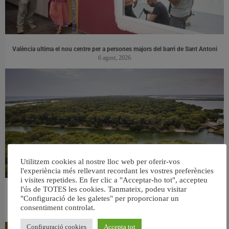
València ultima el nou centre per a persones majors del barri de Sant Antoni
6 agost, 2026
Utilitzem cookies al nostre lloc web per oferir-vos
l'experiència més rellevant recordant les vostres preferències
i visites repetides. En fer clic a "Acceptar-ho tot", accepteu
l'ús de TOTES les cookies. Tanmateix, podeu visitar
València retira prop de 15.000 litres de residus de la Devesa durant el mes de
"Configuració de les galetes" per proporcionar un
juliol
consentiment controlat.
6 agost, 2026
Configuració cookies
Accepta tot