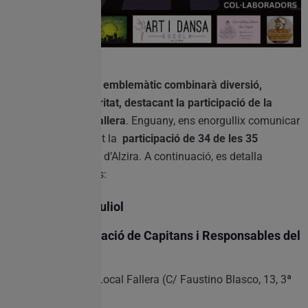
Este esdeveniment
emblemàtic combinarà diversió,
competició i solidaritat, destacant la participació de la
nostra comunitat fallera
. Enguany, ens enorgullix comunicar
que hem aconseguit la
participació de 34 de les 35
comissions
falleres d’Alzira. A continuació, es detalla
l’itinerari d’activitats:
Divendres,12dejuliol
20:00h – Acreditació de Capitans i Responsables del
Ral·li
Lloc:Seu de Junta Local Fallera (C/ Faustino Blasco, 13, 3ª
planta)