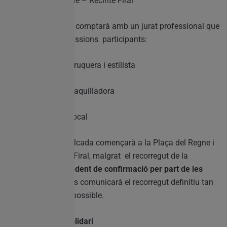
Lloc:Plaça del Regne – Recinte Firal
En la cavalcada, es comptarà amb un jurat professional que
avaluarà a les comissions participants:
✓ Rosa Villena: Perruquera i estilista
✓ Lara Filgueira: Maquilladora
✓ Boydah: Artista local
Important:
La cavalcada començarà a la Plaça del Regne i
acabarà al Recinte Firal, malgrat el recorregut de la
cavalcada està
pendent de confirmació per part de les
autoritats locals
. Es comunicarà el recorregut definitiu tan
prompte com siga possible.
21:30h – Sopar Solidari