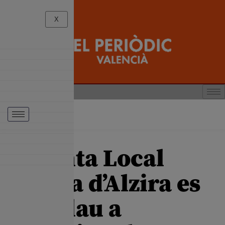
X
La Junta Local
Fallera d’Alzira es
complau a