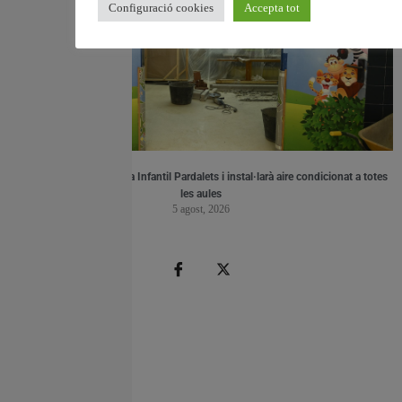
Configuració cookies
Accepta tot
València reforma l’Escola Infantil Pardalets i instal·larà aire condicionat a totes
les aules
5 agost, 2026