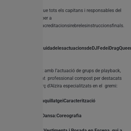
És imprescindible que tots els capitans i responsables del
Ral·li es presenten per a
arreplegarlesseuesacreditacionsirebrelesinstruccionsfinals.
2
2:30h-
NitdePlaybacksseguidadelesactuacionsdeDJFedeiDragQuee
Lloc:RecinteFiral
Serà una nit vibrant amb l’actuació de grups de playback,
avaluats per un jurat professional compost per destacats
membres del comerç d’Alzira especialitzats en el gremi:
✓
LaraFilgueira:MaquillatgeiCaracterització
✓
Nerea Ortsd’ArtiDansa:Coreografia
✓
Alexia Thenight: Vestimenta i Posada en Escena, qui a