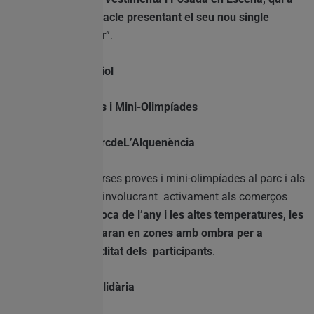
més obrirà l’espectacle presentant el seu nou single
“Revolution deColo
r”.
Dissabte, 13 de juliol
. ♂
09:30h – Proves i Mini-Olimpíades
Lloc:
VoltantsdelParcdeL’Alquenència
S’organitzaran diverses proves i mini-olimpíades al parc i als
carrers adjacents i, involucrant activament als comerços
locals.
Donada l’època de l’any i les altes temperatures, les
activitats es realitzaran en zones amb ombra per a
assegurar la comoditat dels participants
.
13:00h – Prova Solidària