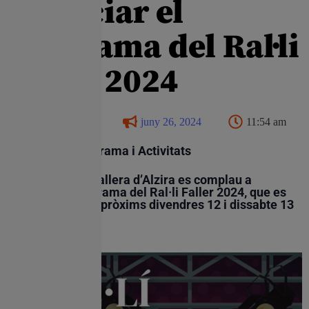
anunciar el
programa del Ral·li
Faller 2024
Ribera Televisió
juny 26, 2024
11:54 am
Ral·li 2024: Programa i Activitats
La Junta Local Fallera d’Alzira es complau a
anunciar el programa del Ral·li Faller 2024, que es
durà a terme els pròxims divendres 12 i dissabte 13
de juliol.