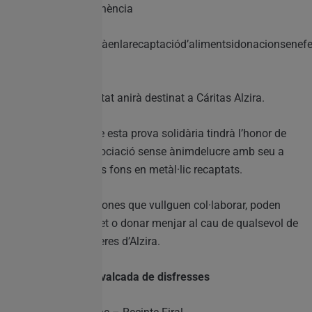
Lloc:ParcdeL’Alquenència
Estaprovasecentraràenlarecaptaciód’alimentsidonacionsene
tiquets solidaris.
Tot el menjar recaptat anirà destinat a Cáritas Alzira.
La falla que guanye esta prova solidària tindrà l’honor de
decidir a quina associació sense ànimdelucre amb seu a
Alzira esdonaran els fons en metàl·lic recaptats.
Totes aquelles persones que vullguen col·laborar, poden
comprar el seu ticket o donar menjar al cau de qualsevol de
les comissions falleres d’Alzira.
19.00/19:30h – Cavalcada de disfresses