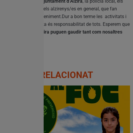
col·laboració de l’Ajuntament d’Alzira
, la policia local, els
comerços locals i dels alzirenys/es en general, que fan
possible este esdeveniment.Dur a bon terme les activitats i
tindre una gran festa és responsabilitat de tots. Esperem que
els ciutadans
d’Alzira puguen gaudir tant com nosaltres
preparant-ho.
RELACIONAT