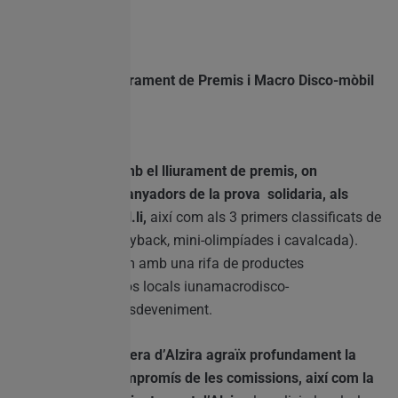
Lloc:RecinteFiral
23:00h – Rifa, Lliurament de Premis i Macro Disco-mòbil
Lloc:RecinteFiral
La nit
conclourà amb el lliurament de premis, on
coneixerem als guanyadors de la prova solidaria, als
guanyadors del Ral.li,
així com als 3 primers classificats de
cada categoria (playback, mini-olimpíades i cavalcada).
Igualment contarem amb una rifa de productes
donatspelscomerços locals iunamacrodisco-
mòbilperatancar l’esdeveniment.
La Junta
Local Fallera d’Alzira agraïx profundament la
participació i el compromís de les comissions, així com la