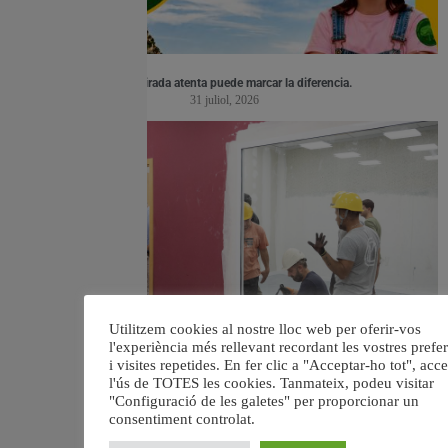
👀 Una mirada atenta puede marcar la diferencia.
31 juliol, 2026
Utilitzem cookies al nostre lloc web per oferir-vos
l'experiència més rellevant recordant les vostres prefe
i visites repetides. En fer clic a "Acceptar-ho tot", acc
València ultima el nou centre per a persones majors del barri de Sant Antoni
6 agost, 2026
l'ús de TOTES les cookies. Tanmateix, podeu visitar
"Configuració de les galetes" per proporcionar un
consentiment controlat.