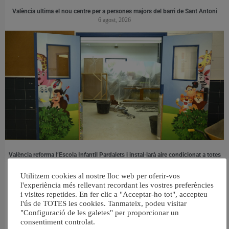
València ultima el nou centre per a persones majors del barri de Sant Antoni
6 agost, 2026
València reforma l’Escola Infantil Pardalets i instal·larà aire condicionat a totes
les aules
5 agost, 2026
Utilitzem cookies al nostre lloc web per oferir-vos
l'experiència més rellevant recordant les vostres preferències
i visites repetides. En fer clic a "Acceptar-ho tot", accepteu
l'ús de TOTES les cookies. Tanmateix, podeu visitar
"Configuració de les galetes" per proporcionar un
consentiment controlat.