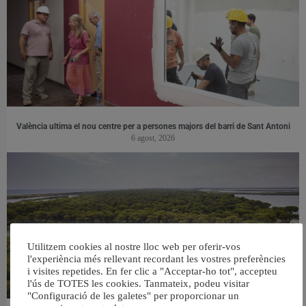
València ultima el nou centre per a persones majors del barri de Sant Antoni
6 agost, 2026
Utilitzem cookies al nostre lloc web per oferir-vos
l'experiència més rellevant recordant les vostres preferències
i visites repetides. En fer clic a "Acceptar-ho tot", accepteu
l'ús de TOTES les cookies. Tanmateix, podeu visitar
"Configuració de les galetes" per proporcionar un