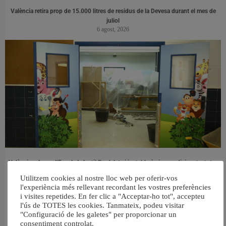
València retira prop de 15.000 litres de residus de la Devesa durant el mes de
juliol
6 agost, 2026
València reforma l’Escola Infantil Pardalets i instal·larà aire condicionat a totes
les aules
Utilitzem cookies al nostre lloc web per oferir-vos
5 agost, 2026
l'experiència més rellevant recordant les vostres preferències
i visites repetides. En fer clic a "Acceptar-ho tot", accepteu
l'ús de TOTES les cookies. Tanmateix, podeu visitar
"Configuració de les galetes" per proporcionar un
consentiment controlat.