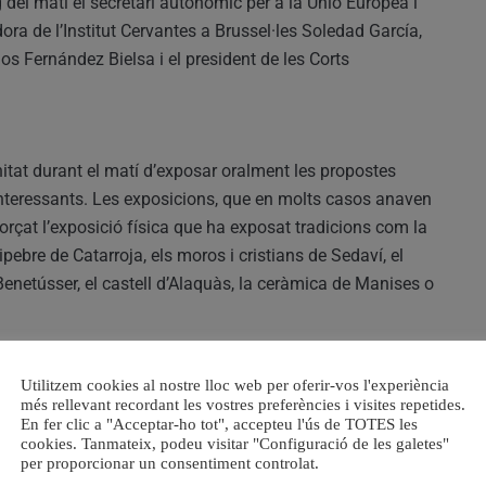
del matí el secretari autonòmic per a la Unió Europea i
ra de l’Institut Cervantes a Brussel·les Soledad García,
os Fernández Bielsa i el president de les Corts
nitat durant el matí d’exposar oralment les propostes
nteressants. Les exposicions, que en molts casos anaven
rçat l’exposició física que ha exposat tradicions com la
pebre de Catarroja, els moros i cristians de Sedaví, el
 Benetússer, el castell d’Alaquàs, la ceràmica de Manises o
Utilitzem cookies al nostre lloc web per oferir-vos l'experiència
pels aspectes més significatius de la cultura dels vint
més rellevant recordant les vostres preferències i visites repetides.
seua gastronomia, tradicions, festes o reclams turístics.
En fer clic a "Acceptar-ho tot", accepteu l'ús de TOTES les
cookies. Tanmateix, podeu visitar "Configuració de les galetes"
rnacionalitzar les marques turístiques dels municipis”, com
per proporcionar un consentiment controlat.
tolomé Nofuentes. “És una gran oportunitat de traspassar