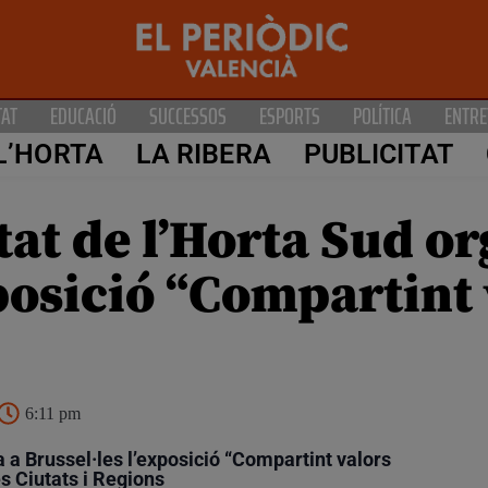
TAT
EDUCACIÓ
SUCCESSOS
ESPORTS
POLÍTICA
ENTRE
L’HORTA
LA RIBERA
PUBLICITAT
t de l’Horta Sud or
xposició “Compartint
6:11 pm
 a Brussel·les l’exposició “Compartint valors
 Ciutats i Regions