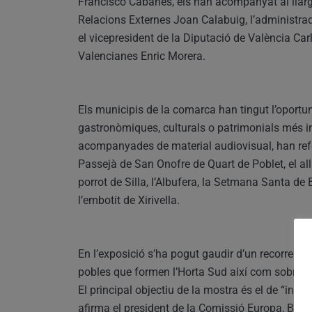
Francisco Cabanes, els han acompanyat al llarg 
Relacions Externes Joan Calabuig, l’administrado
el vicepresident de la Diputació de València Carl
Valencianes Enric Morera.
Els municipis de la comarca han tingut l’oportu
gastronòmiques, culturals o patrimonials més i
acompanyades de material audiovisual, han refo
Passejà de San Onofre de Quart de Poblet, el alli
porrot de Silla, l’Albufera, la Setmana Santa de
l’embotit de Xirivella.
En l’exposició s’ha pogut gaudir d’un recorregut 
pobles que formen l’Horta Sud així com sobre la 
El principal objectiu de la mostra és el de “inte
afirma el president de la Comissió Europa, Bar