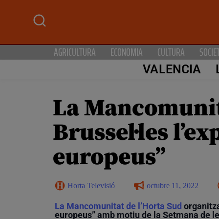
AGRICULTURA
ECONOMIA
CULTURA
SOCIE
VALENCIA
La Mancomunita
Brussel·les l’e
europeus”
Horta Televisió
octubre 11, 2022
La Mancomunitat de l’Horta Sud
organitza
europeus” amb motiu de la Setmana de les