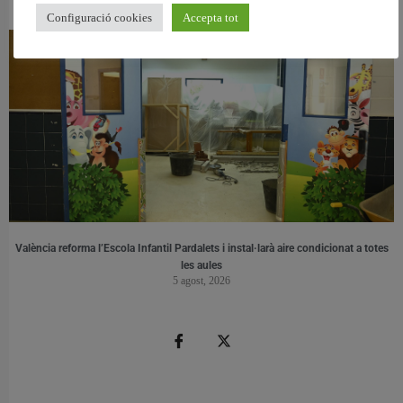
6 agost, 2026
Configuració cookies
Accepta tot
València reforma l’Escola Infantil Pardalets i instal·larà aire condicionat a totes
les aules
5 agost, 2026