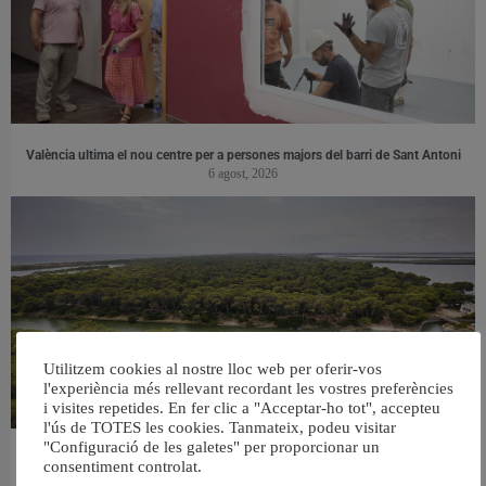
València ultima el nou centre per a persones majors del barri de Sant Antoni
6 agost, 2026
Utilitzem cookies al nostre lloc web per oferir-vos
l'experiència més rellevant recordant les vostres preferències
i visites repetides. En fer clic a "Acceptar-ho tot", accepteu
l'ús de TOTES les cookies. Tanmateix, podeu visitar
"Configuració de les galetes" per proporcionar un
València retira prop de 15.000 litres de residus de la Devesa durant el mes de
consentiment controlat.
juliol