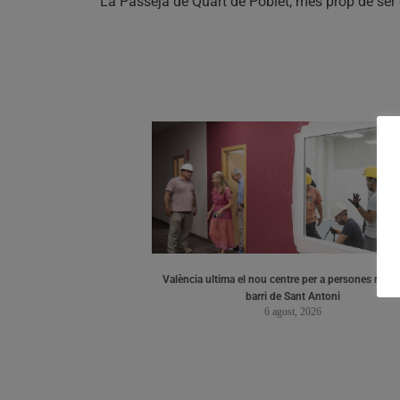
La Passejà de Quart de Poblet, més prop de ser
València ultima el nou centre per a persones major
barri de Sant Antoni
6 agost, 2026