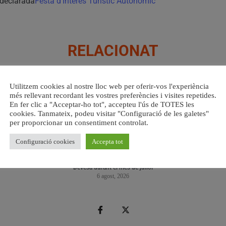
 declarada
Festa d’Interés Turístic Autonòmic
RELACIONAT
Utilitzem cookies al nostre lloc web per oferir-vos l'experiència
més rellevant recordant les vostres preferències i visites repetides.
En fer clic a "Acceptar-ho tot", accepteu l'ús de TOTES les
cookies. Tanmateix, podeu visitar "Configuració de les galetes"
per proporcionar un consentiment controlat.
Configuració cookies
Accepta tot
s del
València retira prop de 15.000 litres de residus de la
Valènci
Devesa durant el mes de juliol
6 agost, 2026