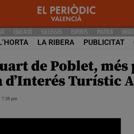
TAT
EDUCACIÓ
SUCCESSOS
ESPORTS
POLÍTICA
ENTRE
L’HORTA
LA RIBERA
PUBLICITAT
uart de Poblet, més 
a d’Interés Turístic
7:38 pm