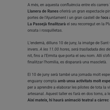
A més, en aquesta confluència entre els carrers
Llanera de Ranes
oferirà un gran espectacle pir
portes de l’Ajuntament i un gran castell de f
ocs 
La Passejà finalitzarà
el seu recorregut en la P
orxata i rosquilletas.
L’endemà, dilluns 10 de juny, la imatge de Sant 
invers.
A les 11.00 hores, serà traslladada des d
nit, fins a l’Ermita que porta el seu nom. Allí s’
finalitzar l’homilia, es dispararà una mascletà.
El 10 de juny serà també una jornada molt espec
enguany compta
amb unsa activitats molt espe
per a aprendre a elaborar les pilotes de tota la 
artesanal. Aquest taller es farà en dos torns, a l
Així mateix, hi haurà animació teatral a càrrec 