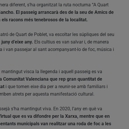
era diferent, s’ha organitzat la ruta nocturna “A Quart
Sancho. El passeig arrancarà des de la seu de Amics de
rà els racons més tenebrosos de la localitat.
tró de Quart de Poblet, va escoltar les súpliques del seu
 juny d’eixe any.
Els cultius es van salvar i, de manera
ita i van passejar al sant acompanyant-lo de foc, música i
 mantingut visca la llegenda i aquell passeig es va
la Comunitat Valenciana que rep gran quantitat de
tat
i que tornen eixe dia per a reunir-se amb familiars i
rriben atrets per aquesta manifestació cultural.
sejà s’ha mantingut viva. En 2020, l’any en què va
rtual que es va difondre per la Xarxa, mentre que en
entants municipals van realitzar una roda de foc a les