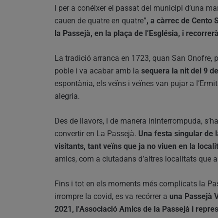
I per a conéixer el passat del municipi d’una man
cauen de quatre en quatre”
, a càrrec de Cento 
la Passejà, en la plaça de l’Església, i recorre
La tradició arranca en 1723, quan San Onofre, pa
poble i va acabar amb la
sequera la nit del 9 de
espontània, els veïns i veïnes van pujar a l’Erm
alegria.
Des de llavors, i de manera ininterrompuda, s’ha
convertir en La Passejà.
Una festa singular de 
visitants, tant veïns que ja no viuen en la locali
amics, com a ciutadans d’altres localitats que a
Fins i tot en els moments més complicats la Pas
irrompre la covid, es va recórrer a
una Passejà Vi
2021, l’Associació Amics de la Passejà i repres