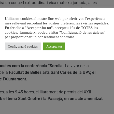
irà un concert extraordinari eixa mateixa jornada, a les
 des de l’ermita fins a la parròquia de la Puríssima
Onofre.
Utilitzem cookies al nostre lloc web per oferir-vos l'experiència
més rellevant recordant les vostres preferències i visites repetides.
En fer clic a "Acceptar-ho tot", accepteu l'ús de TOTES les
cookies. Tanmateix, podeu visitar "Configuració de les galetes"
per proporcionar un consentiment controlat.
r Orquestra Montecarlo, qui calfarà motors cara als dies
Configuració cookies
Accepta tot
da al costat de la Biblioteca Municipal Enric Valor.
postes com la conferència “Sorolla.
La vivor de la
de la
Facultat de Belles arts Sant Carles de la UPV, el
de l’Ajuntament.
es, a les 9.45 hores, el lliurament de premis del XXII
 el tema Sant Onofre i la Passejà, en un acte amenitzat