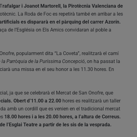
 T
rafalgar i Joanot Martorell, la Pirotècnia Valenciana de
otècnic. La Roda de Foc es repetirà també en arribar a les
artificials es dispararà en el pàrquing del carrer Azorín.
laça de l’Església on Els Amics convidaran al poble a
Onofre, popularment dita “La Coveta”, realitzarà el camí
e la Parròquia de la Puríssima Concepció
, on ha passat la
oficiarà una missa en el seu honor a les 11.30 hores. En
ial, ja que se celebrarà el Mercat de San Onofre, que
cials. Obert d’11.00 a 22.00
hores es realitzarà un taller
vida amb un cordill que es venien en el tradicional mercat
es
18.00 hores i a les 20.00 hores, a l’altura de Correus.
de l’Esglai Teatre a partir de les sis de la vesprada.