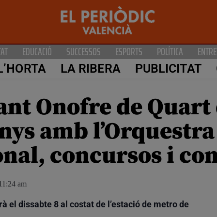
TAT
EDUCACIÓ
SUCCESSOS
ESPORTS
POLÍTICA
ENTRE
L’HORTA
LA RIBERA
PUBLICITAT
ant Onofre de Quart
nys amb l’Orquestra
onal, concursos i co
11:24 am
el dissabte 8 al costat de l’estació de metro de