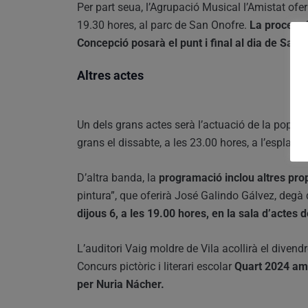
Per part seua, l’Agrupació Musical l’Amistat ofer
19.30 hores, al parc de San Onofre.
La processó
Concepció posarà el punt i final al dia de San 
Altres actes
Un dels grans actes serà l’actuació de la popula
grans el dissabte, a les 23.00 hores, a l’esplana
D’altra banda, la
programació inclou altres pro
pintura”, que oferirà José Galindo Gálvez, degà 
dijous 6, a les 19.00 hores, en la sala d’actes 
L’auditori Vaig moldre de Vila acollirà el divendr
Concurs pictòric i literari escolar
Quart 2024 amb
per Nuria Nácher.