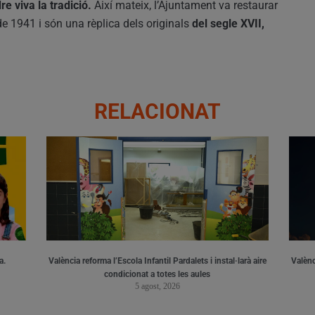
e viva la tradició.
Així mateix, l’Ajuntament va restaurar
e 1941 i són una rèplica dels originals
del segle XVII,
RELACIONAT
a.
València reforma l’Escola Infantil Pardalets i instal·larà aire
Valènc
condicionat a totes les aules
5 agost, 2026