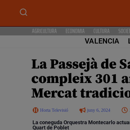
AGRICULTURA
ECONOMIA
CULTURA
SOCIE
VALENCIA
La Passejà de S
compleix 301 a
Mercat tradici
Horta Televisió
juny 6, 2024
La coneguda Orquestra Montecarlo actuarà 
Quart de Poblet