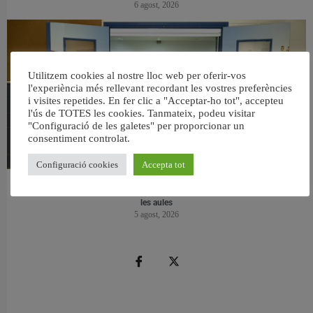
6 agost, 2026
Utilitzem cookies al nostre lloc web per oferir-vos
l'experiència més rellevant recordant les vostres preferències
i visites repetides. En fer clic a "Acceptar-ho tot", accepteu
l'ús de TOTES les cookies. Tanmateix, podeu visitar
"Configuració de les galetes" per proporcionar un
consentiment controlat.
Configuració cookies
Accepta tot
València reforma l’Escola Infantil Pardalets i instal·larà aire condicionat a totes
les aules
5 agost, 2026