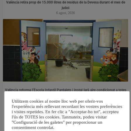
València retira prop de 15.000 litres de residus de la Devesa durant el mes de
juliol
6 agost, 2026
València reforma l’Escola Infantil Pardalets i instal·larà aire condicionat a totes
les aules
5 agost, 2026
Utilitzem cookies al nostre lloc web per oferir-vos
l'experiència més rellevant recordant les vostres preferències
i visites repetides. En fer clic a "Acceptar-ho tot", accepteu
l'ús de TOTES les cookies. Tanmateix, podeu visitar
"Configuració de les galetes" per proporcionar un
consentiment controlat.