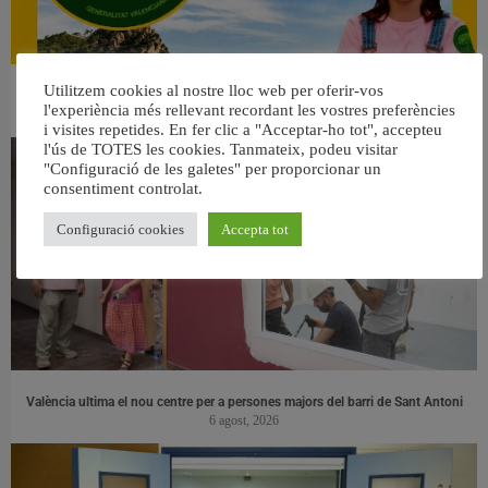
Utilitzem cookies al nostre lloc web per oferir-vos
👀 Una mirada atenta puede marcar la diferencia.
l'experiència més rellevant recordant les vostres preferències
31 juliol, 2026
i visites repetides. En fer clic a "Acceptar-ho tot", accepteu
l'ús de TOTES les cookies. Tanmateix, podeu visitar
"Configuració de les galetes" per proporcionar un
consentiment controlat.
Configuració cookies
Accepta tot
València ultima el nou centre per a persones majors del barri de Sant Antoni
6 agost, 2026