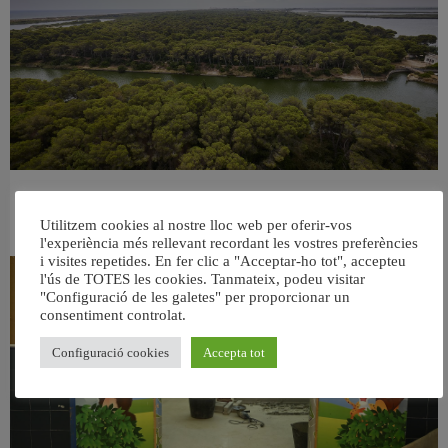
València retira prop de 15.000 litres de residus de la Devesa durant el mes de
juliol
Utilitzem cookies al nostre lloc web per oferir-vos
6 agost, 2026
l'experiència més rellevant recordant les vostres preferències
i visites repetides. En fer clic a "Acceptar-ho tot", accepteu
l'ús de TOTES les cookies. Tanmateix, podeu visitar
"Configuració de les galetes" per proporcionar un
consentiment controlat.
Configuració cookies
Accepta tot