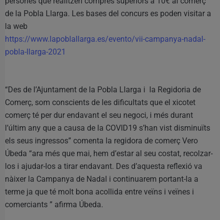
persones que realitzen compres superiors a 10€ al comerç
de la Pobla Llarga. Les bases del concurs es poden visitar a
la web
https://www.lapoblallarga.es/evento/vii-campanya-nadal-
pobla-llarga-2021
“Des de l’Ajuntament de la Pobla Llarga i la Regidoria de
Comerç, som conscients de les dificultats que el xicotet
comerç té per dur endavant el seu negoci, i més durant
l’últim any que a causa de la COVID19 s’han vist disminuïts
els seus ingressos” comenta la regidora de comerç Vero
Úbeda “ara més que mai, hem d’estar al seu costat, recolzar-
los i ajudar-los a tirar endavant. Des d’aquesta reflexió va
nàixer la Campanya de Nadal i continuarem portant-la a
terme ja que té molt bona acollida entre veïns i veïnes i
comerciants ” afirma Úbeda.