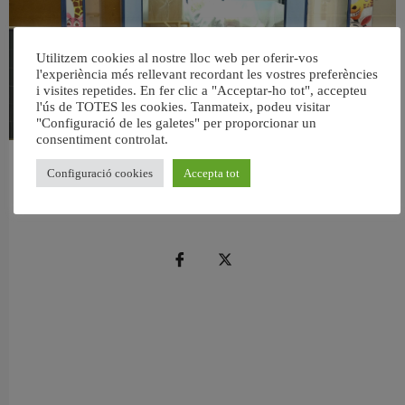
Utilitzem cookies al nostre lloc web per oferir-vos
l'experiència més rellevant recordant les vostres preferències
i visites repetides. En fer clic a "Acceptar-ho tot", accepteu
l'ús de TOTES les cookies. Tanmateix, podeu visitar
"Configuració de les galetes" per proporcionar un
consentiment controlat.
València reforma l’Escola Infantil Pardalets i instal·larà aire condicionat a totes
Configuració cookies
Accepta tot
les aules
5 agost, 2026