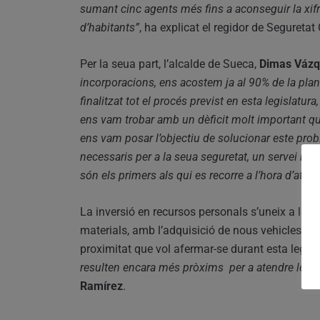
sumant cinc agents més fins a aconseguir la xifr
d’habitants”
, ha explicat el regidor de Segureta
Per la seua part, l’alcalde de Sueca,
Dimas Váz
incorporacions, ens acostem ja al 90% de la plan
finalitzat tot el procés previst en esta legislatu
ens vam trobar amb un dèficit molt important quan
ens vam posar l’objectiu de solucionar este pro
necessaris per a la seua seguretat, un servei bàs
són els primers als qui es recorre a l’hora d’aten
La inversió en recursos personals s’uneix a la i
materials, amb l’adquisició de nous vehicles moto
proximitat que vol afermar-se durant esta legisla
resulten encara més pròxims per a atendre les n
Ramírez
.