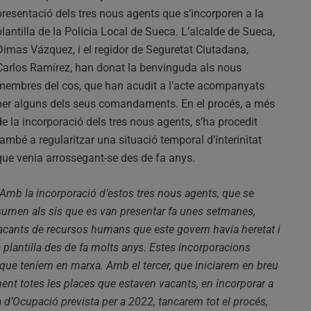
presentació dels tres nous agents que s’incorporen a la
plantilla de la Policia Local de Sueca. L’alcalde de Sueca,
Dimas Vázquez, i el regidor de Seguretat Ciutadana,
Carlos Ramírez, han donat la benvinguda als nous
membres del cos, que han acudit a l’acte acompanyats
per alguns dels seus comandaments. En el procés, a més
de la incorporació dels tres nous agents, s’ha procedit
també a regularitzar una situació temporal d’interinitat
que venia arrossegant-se des de fa anys.
“Amb la incorporació d’estos tres nous agents, que se
sumen als sis que es van presentar fa unes setmanes,
acants de recursos humans que este govern havia heretat i
 plantilla des de fa molts anys. Estes incorporacions
 que teníem en marxa. Amb el tercer, que iniciarem en breu
ent totes les places que estaven vacants, en incorporar a
a d’Ocupació prevista per a 2022, tancarem tot el procés,