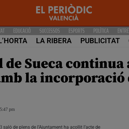
TAT
EDUCACIÓ
SUCCESSOS
ESPORTS
POLÍTICA
ENTRE
L’HORTA
LA RIBERA
PUBLICITAT
l de Sueca continua
amb la incorporació 
5:47 pm
El saló de plens de l’Ajuntament ha acollit l’acte de