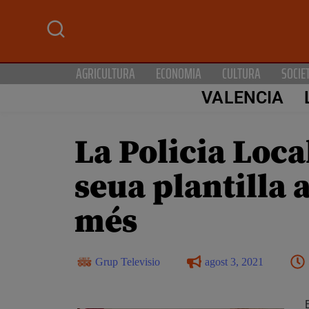
AGRICULTURA
ECONOMIA
CULTURA
SOCIE
VALENCIA
La Policia Loca
seua plantilla 
més
Grup Televisio
agost 3, 2021