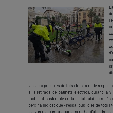
La
de
l’
oc
co
co
oc
d’
ca
pr
di
«L’espai públic és de tots i tots hem de respect
a la retirada de patinets elèctrics, durant la v
mobilitat sostenible en la ciutat, així com l’ú
però ha indicat que «l’espai públic és de tots i 
les voreres com a aparcament ha d’atendre le