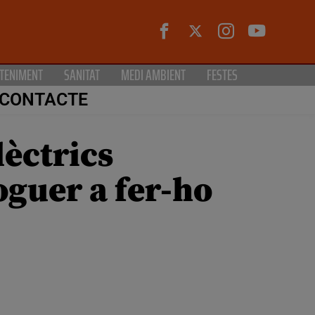
TENIMENT
SANITAT
MEDI AMBIENT
FESTES
CONTACTE
lèctrics
oguer a fer-ho