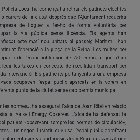
 Policia Local ha començat a retirar els patinets elèctrics
ls carrers de la ciutat després que l’Ajuntament requerira
empresa de lloguer a fer-ho de forma voluntària per
upar la via pública sense llicència. Els agents han
nfiscat este matí nou unitats al passeig Marítim i han
ntinuat l’operació a la plaça de la Reina. Les multes per
upació de l’espai públic són de 750 euros, al que s’han
afegir les taxes en concepte de recollida i transport per
da intervenció. Els patinents pertanyents a una empresa
ivada ocupaven l’espai públic aparcats en la vorera en
ferents punts de la ciutat sense cap permís municipal.
ar les normes», ha assegurat l’alcalde Joan Ribó en relació
isita al vaixell Energy Observer. L’alcalde ha defensat la
s del patinet «observant sempre les normes de circulació»,
totes, i un negoci lucratiu que usa l’espai públic aprofitant
s reglamentacions oportunes». Joan Ribó ha avançat que