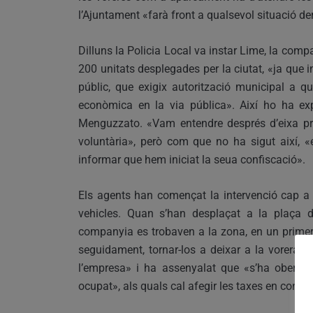
l’Ajuntament «farà front a qualsevol situació de
Dilluns la Policia Local va instar Lime, la compa
200 unitats desplegades per la ciutat, «ja que i
públic, que exigix autorització municipal a 
econòmica en la via pública». Així ho ha exp
Menguzzato. «Vam entendre després d’eixa pri
voluntària», però com que no ha sigut així, 
informar que hem iniciat la seua confiscació».
Els agents han començat la intervenció cap a 
vehicles. Quan s’han desplaçat a la plaça de
companyia es trobaven a la zona, en un primer 
seguidament, tornar-los a deixar a la vorera.
l’empresa» i ha assenyalat que «s’ha obert a
ocupat», als quals cal afegir les taxes en concep