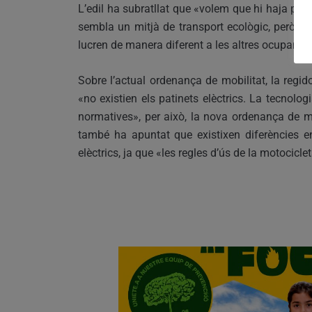
L’edil ha subratllat que «volem que hi haja patin
sembla un mitjà de transport ecològic, però 
lucren de manera diferent a les altres ocupant l
Sobre l’actual ordenança de mobilitat, la reg
«no existien els patinets elèctrics. La tecnol
normatives», per això, la nova ordenança de m
també ha apuntat que existixen diferències e
elèctrics, ja que «les regles d’ús de la motocicl