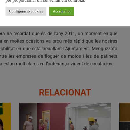
per proporcionar un consentiment controlat.
ets elèctrics en la ciutat i que la gent els use, perquè ens
el que no podem permetre és que hi haja empreses que es
Configuració cookies
Accepta tot
es voreres, que són de domini públic».
idora ha recordat que és de l’any 2011, un moment en què
ogia en moltes ocasions va prou més ràpid que les nostres
obilitat en què està treballant l’Ajuntament. Menguzzato
ntre les empreses de lloguer de motos i les de patinets
eta estan molt clares en l’ordenança vigent de circulació».
RELACIONAT