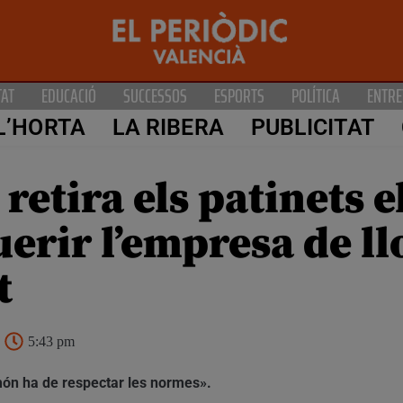
TAT
EDUCACIÓ
SUCCESSOS
ESPORTS
POLÍTICA
ENTRE
L’HORTA
LA RIBERA
PUBLICITAT
 retira els patinets e
erir l’empresa de ll
t
5:43 pm
el món ha de respectar les normes».