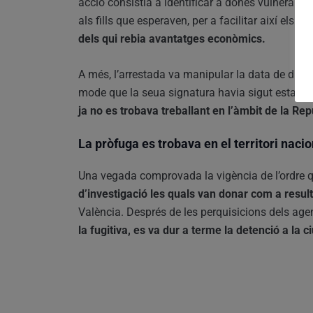
acció consistia a identificar a dones vulnerable
als fills que esperaven, per a facilitar així els 
dels qui rebia avantatges econòmics.
A més, l’arrestada va manipular la data de dive
mode que la seua signatura havia sigut estam
ja no es trobava treballant en l’àmbit de la Re
La pròfuga es trobava en el territori nacio
Una vegada comprovada la vigència de l’ordre q
d’investigació les quals van donar com a resul
València. Després de les perquisicions dels ag
la fugitiva, es va dur a terme la detenció a la c