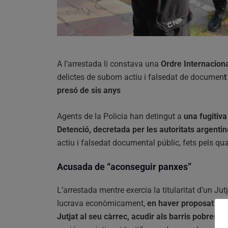
A l’arrestada li constava una
Ordre Internaciona
delictes de suborn actiu i falsedat de documen
t
presó de sis anys
Agents de la Policia han detingut a
una fugitiva
Detenció, decretada per les autoritats argent
actiu i falsedat documental públic, fets pels qual
Acusada de “aconseguir panxes”
L’arrestada mentre exercia la titularitat d’un Ju
lucrava econòmicament,
en haver proposat a les
Jutjat al seu càrrec, acudir als barris pobres 