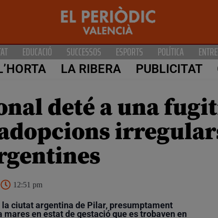
TAT
EDUCACIÓ
SUCCESSOS
ESPORTS
POLÍTICA
ENTRE
L’HORTA
LA RIBERA
PUBLICITAT
onal deté a una fugi
’adopcions irregula
argentines
12:51 pm
 a la ciutat argentina de Pilar, presumptament
a mares en estat de gestació que es trobaven en