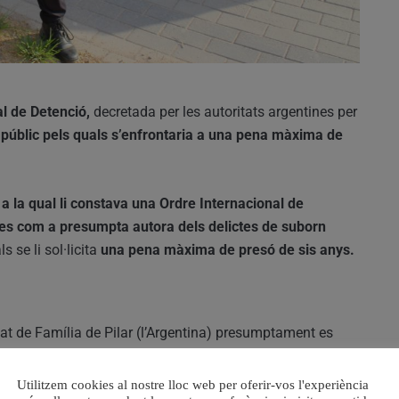
l de Detenció,
decretada per les autoritats argentines per
 públic pels quals s’enfrontaria a una pena màxima de
 a la qual li constava una Ordre Internacional de
ines com a presumpta autora dels delictes de suborn
s se li sol·licita
una pena màxima de presó de sis anys.
tjat de Família de Pilar (l’Argentina) presumptament es
 assistents socials, integrants de l’equip tècnic del
de la ciutat argentina a “aconseguir panxes”.
Aquesta
Utilitzem cookies al nostre lloc web per oferir-vos l'experiència