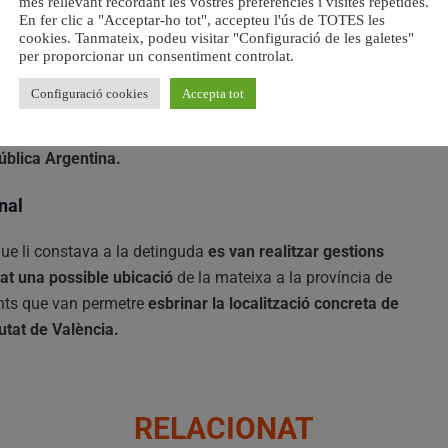
més rellevant recordant les vostres preferències i visites repetides.
s en estat de gestació, disposades a entregar en adopció
En fer clic a "Acceptar-ho tot", accepteu l'ús de TOTES les
processos
d’adopció a matrimonis adinerats de la zona
cookies. Tanmateix, podeu visitar "Configuració de les galetes"
per proporcionar un consentiment controlat.
Configuració cookies
Accepta tot
rsos documents públics, antedatant-los i simulant d’eixe
pada
en diferents provisions i resolucions judicials quan
pública Argentina.
nal
ue li constava a la detinguda
es van realitzar gestions
tat una possible ubicació
de la mateixa a la província de
ents que van permetre
esbrinar la localització concreta de
iutat de València.
RELACIONAT