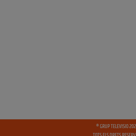
® GRUP TELEVISIO 202
TOTS ELS DRETS RESER