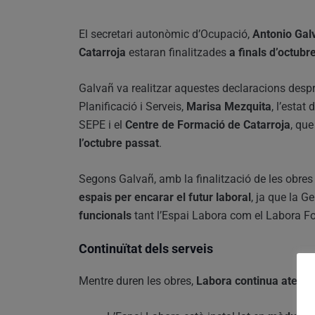
El secretari autonòmic d’Ocupació,
Antonio Gal
Catarroja
estaran finalitzades
a finals d’octubr
Galvañ va realitzar aquestes declaracions despr
Planificació i Serveis,
Marisa Mezquita
, l’estat
SEPE i el
Centre de Formació de Catarroja
, que
l’octubre passat
.
Segons Galvañ, amb la finalització de les obres
espais per encarar el futur laboral
, ja que la G
funcionals
tant l’Espai Labora com el Labora F
Continuïtat dels serveis
Mentre duren les obres,
Labora continua atenen