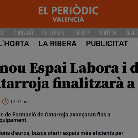
TAT
EDUCACIÓ
SUCCESSOS
ESPORTS
POLÍTICA
ENTRE
L’HORTA
LA RIBERA
PUBLICITAT
nou Espai Labora i d
arroja finalitzarà a
12:03 pm
re de Formació de Catarroja avançaran fins a
 equipament.
ons d’euros, busca oferir espais més eficients per