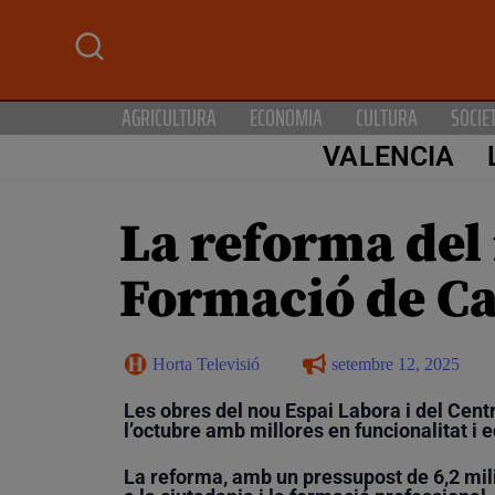
AGRICULTURA
ECONOMIA
CULTURA
SOCIE
VALENCIA
La reforma del 
Formació de Cat
Horta Televisió
setembre 12, 2025
Les obres del nou Espai Labora i del Cent
l’octubre amb millores en funcionalitat i
La reforma, amb un pressupost de 6,2 mili