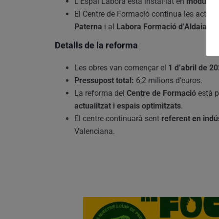
L’Espai Labora està instal·lat en
mòduls p
El Centre de Formació continua les activit
Paterna
i al
Labora Formació d’Aldaia
.
Detalls de la reforma
Les obres van començar el
1 d’abril de 2
Pressupost total:
6,2 milions d’euros.
La reforma del
Centre de Formació
està pr
actualitzat i espais optimitzats
.
El centre continuarà sent
referent en indú
Valenciana.