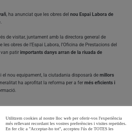
vañ
, ha anunciat que les obres del
nou Espai Labora de
e
.
és de visitar, juntament amb la directora general de
 de les obres de l’Espai Labora, l’Oficina de Prestacions del
 van patir
importants danys arran de la riuada de
 i el nou equipament, la ciutadania disposarà de
millors
eneralitat ha aprofitat la reforma per a fer
més eficients i
ormació.
t la ciutadania
:
Utilitzem cookies al nostre lloc web per oferir-vos l'experiència
més rellevant recordant les vostres preferències i visites repetides.
En fer clic a "Acceptar-ho tot", accepteu l'ús de TOTES les