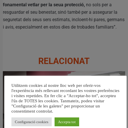
fonamental vetlar per la seua protecció,
no sols per a
resguardar el seu benestar, sinó també per a assegurar la
seguretat dels seus sers estimats, incloent-hi pares, germans
i avis, especialment en estos dies de trobades familiars”.
RELACIONAT
Utilitzem cookies al nostre lloc web per oferir-vos
l'experiència més rellevant recordant les vostres preferències
i visites repetides. En fer clic a "Acceptar-ho tot", accepteu
l'ús de TOTES les cookies. Tanmateix, podeu visitar
"Configuració de les galetes" per proporcionar un
consentiment controlat.
Configuració cookies
Accepta tot