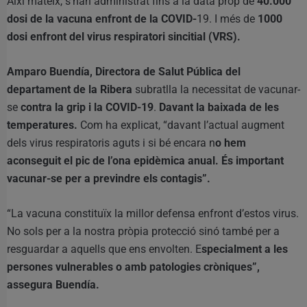
Així mateix, s’han administrat fins a la data prop de
40.000
dosi de la vacuna enfront de la COVID-
19. I més de
1000
dosi enfront del virus respiratori sincitial (VRS).
Amparo Buendía, Directora de Salut Pública del
departament de la Ribera
subratlla la necessitat de vacunar-
se
contra la grip i la COVID-19
.
Davant la baixada de les
temperatures.
Com ha explicat, “davant l’actual augment
dels virus respiratoris aguts i si bé encara n
o hem
aconseguit el pic de l’ona epidèmica anual. És important
vacunar-se per a previndre els contagis”.
“La vacuna constituïx la millor defensa enfront d’estos virus.
No sols per a la nostra pròpia protecció sinó també per a
resguardar a aquells que ens envolten. E
specialment a les
persones vulnerables o amb patologies cròniques”,
assegura Buendía.