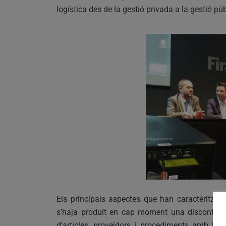
logística des de la gestió privada a la gestió p
Els principals aspectes que han caracteritzat 
s’haja produït en cap moment una discontinuïta
d’articles, proveïdors i procediments amb la 