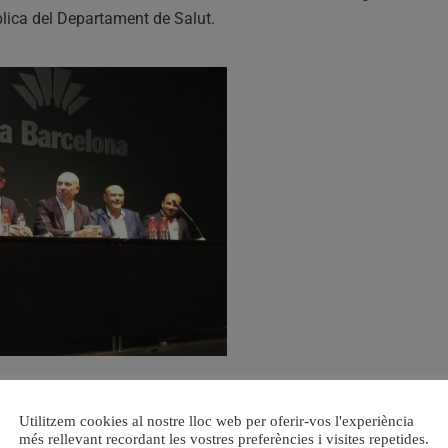
ública del Departament de Salut.
esta transició logística, que s’ha dut a terme sense que
t en l’activitat assistencial, han estat la convergència
Utilitzem cookies al nostre lloc web per oferir-vos l'experiència
més rellevant recordant les vostres preferències i visites repetides.
resta del sistema públic valencià i la implementació de