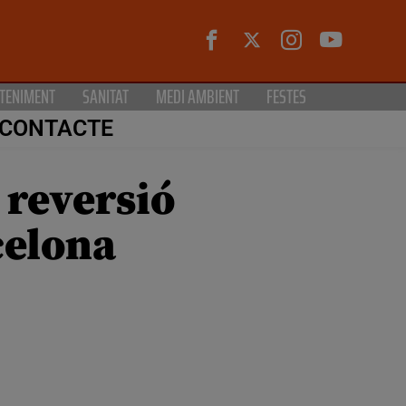
TENIMENT
SANITAT
MEDI AMBIENT
FESTES
CONTACTE
 reversió
celona