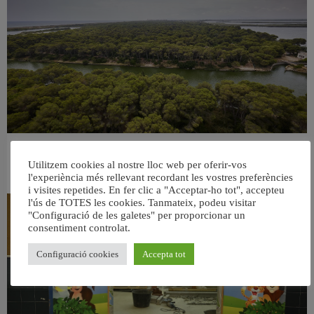
València retira prop de 15.000 litres de residus de la Devesa durant el mes de
Utilitzem cookies al nostre lloc web per oferir-vos
juliol
l'experiència més rellevant recordant les vostres preferències
6 agost, 2026
i visites repetides. En fer clic a "Acceptar-ho tot", accepteu
l'ús de TOTES les cookies. Tanmateix, podeu visitar
"Configuració de les galetes" per proporcionar un
consentiment controlat.
Configuració cookies
Accepta tot