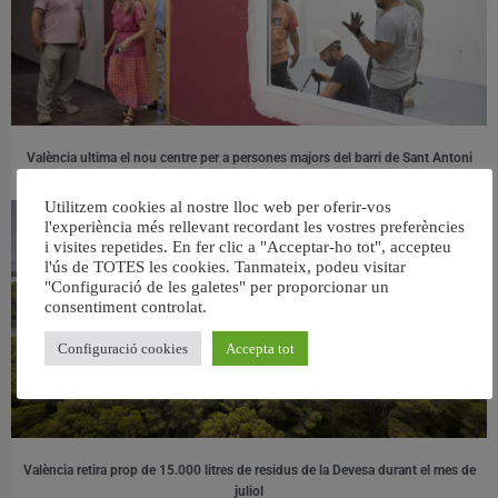
València ultima el nou centre per a persones majors del barri de Sant Antoni
6 agost, 2026
Utilitzem cookies al nostre lloc web per oferir-vos
l'experiència més rellevant recordant les vostres preferències
i visites repetides. En fer clic a "Acceptar-ho tot", accepteu
l'ús de TOTES les cookies. Tanmateix, podeu visitar
"Configuració de les galetes" per proporcionar un
consentiment controlat.
Configuració cookies
Accepta tot
València retira prop de 15.000 litres de residus de la Devesa durant el mes de
juliol