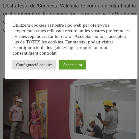
L’estratègia de ‘Connecta València’ té com a objectiu final la
gestió integral de la província, per la qual cosa, la Diputació
constitueix l’administració més adequada per al seu
Utilitzem cookies al nostre lloc web per oferir-vos
desenvolupament.
l'experiència més rellevant recordant les vostres preferències
i visites repetides. En fer clic a "Acceptar-ho tot", accepteu
l'ús de TOTES les cookies. Tanmateix, podeu visitar
"Configuració de les galetes" per proporcionar un
consentiment controlat.
RELACIONAT
Configuració cookies
Accepta tot