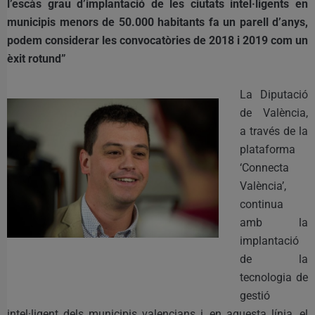
l’escàs grau d’implantació de les ciutats intel·ligents en
municipis menors de 50.000 habitants fa un parell d’anys,
podem considerar les convocatòries de 2018 i 2019 com un
èxit rotund”
La Diputació
de València,
a través de la
plataforma
‘Connecta
València’,
continua
amb la
implantació
de la
tecnologia de
gestió
intel·ligent dels municipis valencians i, en aquesta línia, el