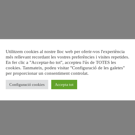
Utilitzem cookies al nostre lloc web per oferir-vos l'experiència
més rellevant recordant les vostres preferències i visites repetides.
En fer clic a "Acceptar-ho tot", accepteu l'ús de TOTES les
cookies. Tanmateix, podeu visitar "Configuració de les galetes"
per proporcionar un consentiment controlat.
Configuració cookies
Accepta tot