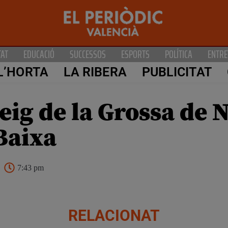
TAT
EDUCACIÓ
SUCCESSOS
ESPORTS
POLÍTICA
ENTRE
L’HORTA
LA RIBERA
PUBLICITAT
teig de la Grossa de 
Baixa
7:43 pm
RELACIONAT