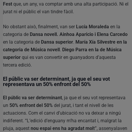
Fest
que, un any, va comptar amb una alta participació. Ni el
jurat ni el públic el van tindre fàcil.
No obstant això, finalment, van ser
Lucía Moraleda
en la
categoria de
Dansa novell. Ainhoa Aparicio i Elena Carcedo
en la categoria de
Dansa superior
.
María Xía Silvestre en la
categoria de Música novell
.
Diego Parra en la de Música
superior
qui es van convertir en guanyadors d’aquesta
tercera edició.
El públic va ser determinant, ja que el seu vot
representava un
50% enfront del 50%
El públic va ser determinant
, ja que el seu vot representava
un
50% enfront del 50%
del jurat, i tant el nivell de les
actuacions. Com el canvi d’ubicació no va deixar a ningú
indiferent. “L’edició d’enguany m’ha encantat i, malgrat la
pluja, aquest
nou espai ens ha agradat mol
t”, assenyalaven