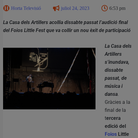
Horta Televisió
juliol 24, 2023
6:53 pm
La Casa dels Artillers acollia dissabte passat l’audició final
del Foios Little Fest que va collir un nou èxit de participació
La Casa dels
Artillers
s’inundava,
dissabte
passat, de
música i
dansa
.
Gràcies a la
final de la
t
ercera
edició del
Foios
Little