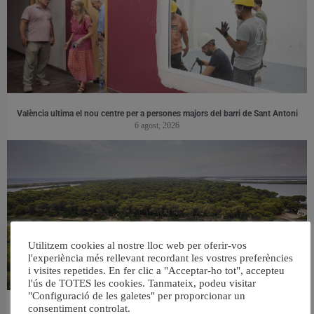
València ultima el nou centre per a persones majors del barri de Sant Antoni
6 agost, 2026
Utilitzem cookies al nostre lloc web per oferir-vos
l'experiència més rellevant recordant les vostres preferències
i visites repetides. En fer clic a "Acceptar-ho tot", accepteu
l'ús de TOTES les cookies. Tanmateix, podeu visitar
"Configuració de les galetes" per proporcionar un
consentiment controlat.
València retira prop de 15.000 litres de residus de la Devesa durant el mes de