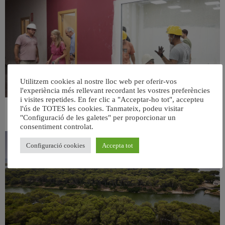
Utilitzem cookies al nostre lloc web per oferir-vos
l'experiència més rellevant recordant les vostres preferències
i visites repetides. En fer clic a "Acceptar-ho tot", accepteu
l'ús de TOTES les cookies. Tanmateix, podeu visitar
València ultima el nou centre per a persones majors del barri de Sant Antoni
"Configuració de les galetes" per proporcionar un
6 agost, 2026
consentiment controlat.
Configuració cookies
Accepta tot