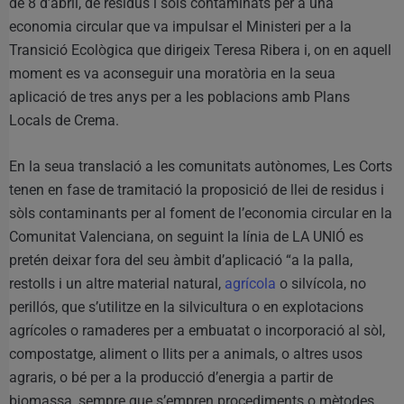
de 8 d’abril, de residus i sòls contaminats per a una
economia circular que va impulsar el Ministeri per a la
Transició Ecològica que dirigeix Teresa Ribera i, on en aquell
moment es va aconseguir una moratòria en la seua
aplicació de tres anys per a les poblacions amb Plans
Locals de Crema.
En la seua translació a les comunitats autònomes, Les Corts
tenen en fase de tramitació la proposició de llei de residus i
sòls contaminants per al foment de l’economia circular en la
Comunitat Valenciana, on seguint la línia de LA UNIÓ es
pretén deixar fora del seu àmbit d’aplicació “a la palla,
restolls i un altre material natural,
agrícola
o silvícola, no
perillós, que s’utilitze en la silvicultura o en explotacions
agrícoles o ramaderes per a embuatat o incorporació al sòl,
compostatge, aliment o llits per a animals, o altres usos
agraris, o bé per a la producció d’energia a partir de
biomassa, sempre que s’empren procediments o mètodes