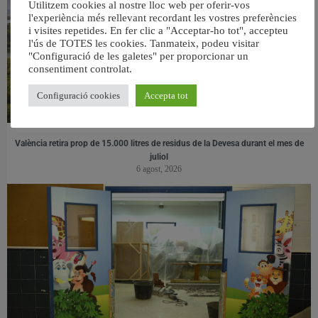
Utilitzem cookies al nostre lloc web per oferir-vos
l'experiència més rellevant recordant les vostres preferències
i visites repetides. En fer clic a "Acceptar-ho tot", accepteu
l'ús de TOTES les cookies. Tanmateix, podeu visitar
"Configuració de les galetes" per proporcionar un
consentiment controlat.
Configuració cookies
Accepta tot
València retira prop de 15.000 litres de residus de la Devesa durant el mes de
juliol
6 agost, 2026