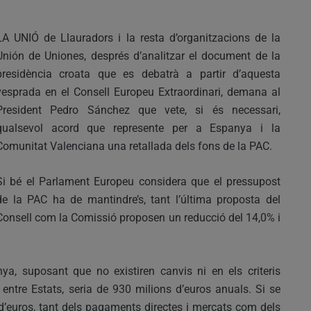
LA UNIÓ de Llauradors i la resta d’organitzacions de la
Unión de Uniones, després d’analitzar el document de la
presidència croata que es debatrà a partir d’aquesta
vesprada en el Consell Europeu Extraordinari, demana al
President Pedro Sánchez que vete, si és necessari,
qualsevol acord que represente per a Espanya i la
Comunitat Valenciana una retallada dels fons de la PAC.
Si bé el Parlament Europeu considera que el pressupost
de la PAC ha de mantindre’s, tant l’última proposta del
Consell com la Comissió proposen un reducció del 14,0% i
ya, suposant que no existiren canvis ni en els criteris
entre Estats, seria de 930 milions d’euros anuals. Si se
 d’euros, tant dels pagaments directes i mercats com dels