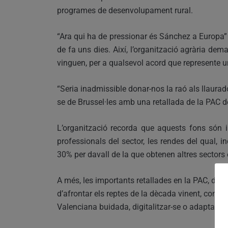
programes de desenvolupament rural.
“Ara qui ha de pressionar és Sánchez a Europa” d
de fa uns dies. Així, l’organització agrària dema
vinguen, per a qualsevol acord que represente u
“Seria inadmissible donar-nos la raó als llaurado
se de Brussel·les amb una retallada de la PAC de
L’organització recorda que aquests fons són i
professionals del sector, les rendes del qual,
30% per davall de la que obtenen altres sector
A més, les importants retallades en la PAC, dism
d’afrontar els reptes de la dècada vinent, com s
Valenciana buidada, digitalitzar-se o adaptar-se 