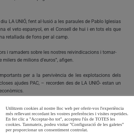
iu LA UNIÓ, fent al·lusió a les paraules de Pablo Iglesias
na el veto espanyol, en el Consell de hui i en tots els que
na retallada de fons per al camp.
rs i ramaders sobre les nostres reivindicacions i tornar-
 milers de milions d’euros”, afigen.
mportants per a la pervivència de les explotacions dels
 incloses ajudes PAC, – recorden des de LA UNIÓ- estan un
s econòmics.
inuiran considerablement la capacitat del sector estatal
Utilitzem cookies al nostre lloc web per oferir-vos l'experiència
ón contribuir a mantindre viva l’Espanya i la Comunitat
més rellevant recordant les vostres preferències i visites repetides.
En fer clic a "Acceptar-ho tot", accepteu l'ús de TOTES les
al canvi climàtic.
cookies. Tanmateix, podeu visitar "Configuració de les galetes"
per proporcionar un consentiment controlat.