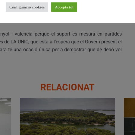
tació de l’Estat als comptes d’Agricultura a través del
Configuració cookies
Accepta tot
4.000 milions d’euros de 2009, als a penes 840 milions en
yol i valencià perquè el suport es mesura en partides
s de LA UNIÓ, que està a l’espera que el Govern present el
“ara té una ocasió única per a demostrar que de debò vol
RELACIONAT