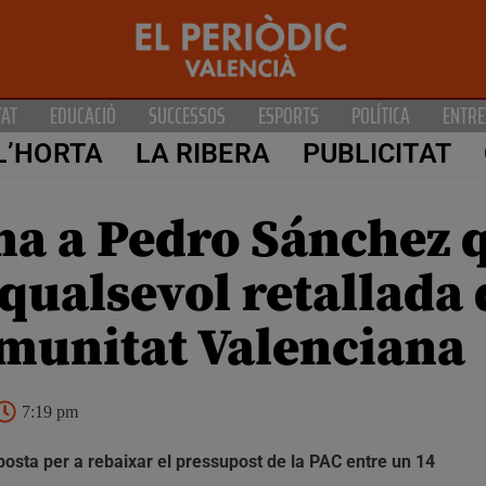
TAT
EDUCACIÓ
SUCCESSOS
ESPORTS
POLÍTICA
ENTRE
L’HORTA
LA RIBERA
PUBLICITAT
 a Pedro Sánchez q
 qualsevol retallada 
omunitat Valenciana
7:19 pm
posta per a rebaixar el pressupost de la PAC entre un 14