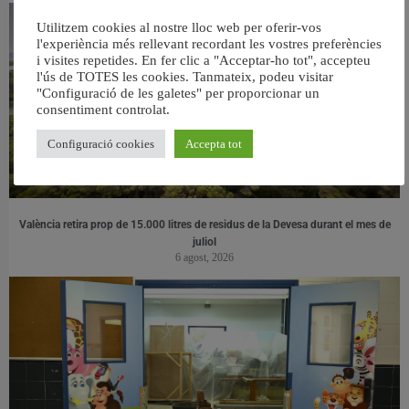
Utilitzem cookies al nostre lloc web per oferir-vos
l'experiència més rellevant recordant les vostres preferències
i visites repetides. En fer clic a "Acceptar-ho tot", accepteu
l'ús de TOTES les cookies. Tanmateix, podeu visitar
"Configuració de les galetes" per proporcionar un
consentiment controlat.
Configuració cookies
Accepta tot
València retira prop de 15.000 litres de residus de la Devesa durant el mes de
juliol
6 agost, 2026