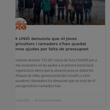
LA UNIÓ denuncia que 41 joves
agricultors i ramaders s’han quedat
sense ajudes per falta de pressupost
Reclamen destinar 733.821 euros de fons FEADER per a
evitar exclusions en les ajudes a la primera instal·lació
L’organització alerta que la situació posa en dubte les
polítiques de relleu generacional del Consell La Unió
Llauradora i Ramadera ha denunciat que un total de 41
joves agricultors i ramaders han
8 maig, 2026
No hi ha comentaris