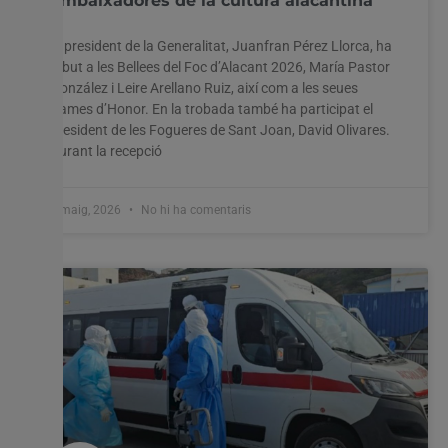
ambaixadores de la cultura alacantina
El president de la Generalitat, Juanfran Pérez Llorca, ha
rebut a les Bellees del Foc d’Alacant 2026, María Pastor
Utilitzem cookies al nostre lloc web per oferir-vos
González i Leire Arellano Ruiz, així com a les seues
l'experiència més rellevant recordant les vostres preferències
Dames d’Honor. En la trobada també ha participat el
i visites repetides. En fer clic a "Acceptar-ho tot", accepteu
l'ús de TOTES les cookies. Tanmateix, podeu visitar
president de les Fogueres de Sant Joan, David Olivares.
"Configuració de les galetes" per proporcionar un
Durant la recepció
consentiment controlat.
Configuració cookies
Accepta tot
8 maig, 2026
No hi ha comentaris