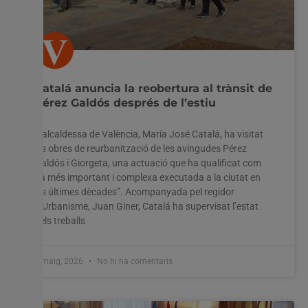
Catalá anuncia la reobertura al trànsit de
Pérez Galdós després de l’estiu
L’alcaldessa de València, María José Catalá, ha visitat
les obres de reurbanització de les avingudes Pérez
Galdós i Giorgeta, una actuació que ha qualificat com
“la més important i complexa executada a la ciutat en
les últimes dècades”. Acompanyada pel regidor
d’Urbanisme, Juan Giner, Catalá ha supervisat l’estat
dels treballs
8 maig, 2026
No hi ha comentaris