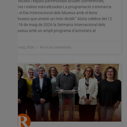
El MUMA i espais patrimonials acullen conferències,
rutes i visites teatralitzades La programació s’emmarca
en el Dia Internacional dels Museus amb el lema
“Museus que unixen un món dividit” Alzira celebra del 12
al 18 de maig de 2026 la Setmana Internacional dels
Museus amb un ampli programa d’activitats al
8 maig, 2026
No hi ha comentaris