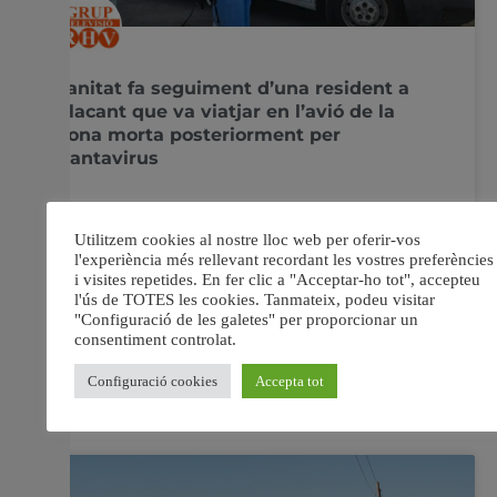
Sanitat fa seguiment d’una resident a
Alacant que va viatjar en l’avió de la
dona morta posteriorment per
Hantavirus
La pacient, de 32 anys, presenta simptomatologia
respiratòria lleu Sanitat aplica el protocol preventiu
aprovat pel Ministeri i traslladarà la dona a una
habitació amb pressió negativa La Conselleria de
Sanitat està fent seguiment de l’evolució d’una dona de
32 anys resident a Alacant que va viatjar en el mateix
8 maig, 2026
No hi ha comentaris