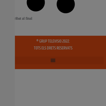
El Consell impulsa un pla per a garantir la viabilitat,
competitivitat i sostenibilitat del sector ramader La
iniciativa inclou simplificació administrativa, suport a
explotacions i foment del relleu generacional El conseller
d’Agricultura, Aigua, Ramaderia i Pesca, Miguel
Barrachina, ha presentat la Estratègia Valenciana de
Ramaderia Extensiva, un pla que incorpora
8 maig, 2026
No hi ha comentaris