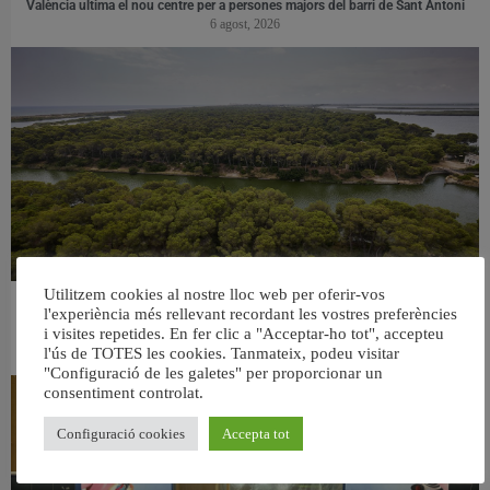
València ultima el nou centre per a persones majors del barri de Sant Antoni
6 agost, 2026
Utilitzem cookies al nostre lloc web per oferir-vos
València retira prop de 15.000 litres de residus de la Devesa durant el mes de
l'experiència més rellevant recordant les vostres preferències
i visites repetides. En fer clic a "Acceptar-ho tot", accepteu
juliol
6 agost, 2026
l'ús de TOTES les cookies. Tanmateix, podeu visitar
"Configuració de les galetes" per proporcionar un
consentiment controlat.
Configuració cookies
Accepta tot