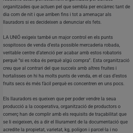
organitzades que actuen pel que sembla per encàrrec tant de
dia com de nit i que arriben fins i tot a amenaçar als
llauradors si es decideixen a denunciar els fets.
LA UNIÓ exigeix ​​també un major control en els punts
sospitosos de venda d’esta possible mercaderia robada,
veritable centre d’atenció per acabar amb estos robatoris
perquè “si es roba és perquè algú compra”. Esta organització
creu que al contrari del que succeïx amb altres fruites i
hortalisses on hi ha molts punts de venda, en el cas d’estos
fruits secs és més fàcil perquè es concentren en uns pocs.
Els llauradors es queixen que per poder vendre la seua
producció a la cooperativa, organització de productors o
comerç han de complir amb els requisits de traçabilitat que
se li exigeixen, és a dir el lliurament de la documentació que
acredite la propietat, varietat, kg, polígon i parcel·la i no