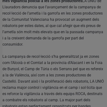
més vigilància policial a les zones productores
LA UNIÓ de
Llauradors denuncia que l’avançament de la campanya de
recol·lecció de l’ametla i la garrofa en les zones productores
de la Comunitat Valenciana ha provocat un augment dels
robatoris per estes dates, al que cal afegir que els preus de
l’ametla són molt més elevats que en la passada campanya
i a la creixent demanda de la garrofa per part del
consumidor.
La campanya de recol·lecció s’ha generalitzat ja en zones
com l’Alcoià o el Comtat a la província d’Alacant i en la Foia
de Bunyol, el Camp de Túria o els Serrans pel que es refereix
a la de València, així com a les zones productores de
Castelló. Davant això i la proliferació dels robatoris, LA UNIÓ
reclama major control i vigilància en el camp i sol·licita que
es reforce la vigilància a través dels equips ROCA, destinats
a combatre els robatoris al camp. La major part dels
robatoris estan perfectament organitzats per bandes