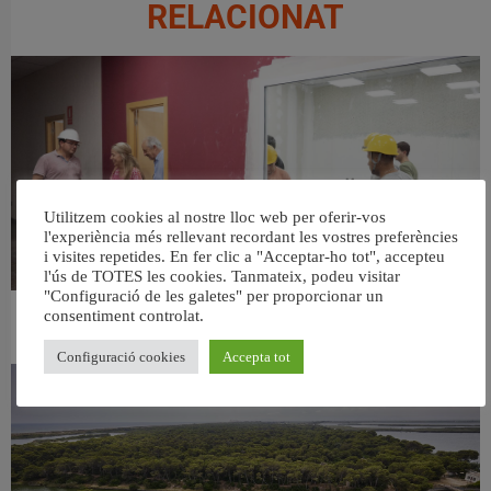
RELACIONAT
Utilitzem cookies al nostre lloc web per oferir-vos
l'experiència més rellevant recordant les vostres preferències
i visites repetides. En fer clic a "Acceptar-ho tot", accepteu
l'ús de TOTES les cookies. Tanmateix, podeu visitar
"Configuració de les galetes" per proporcionar un
consentiment controlat.
València ultima el nou centre per a persones majors del barri de Sant Antoni
6 agost, 2026
Configuració cookies
Accepta tot