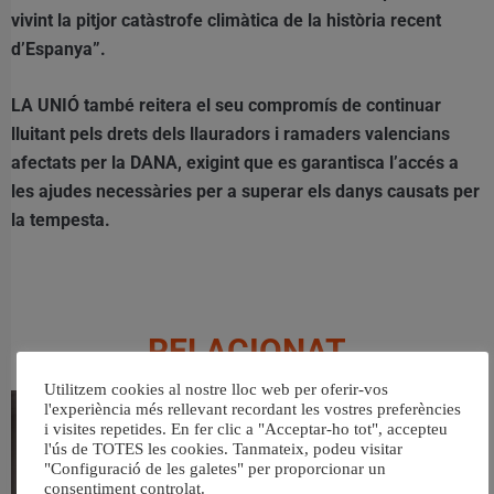
vivint la pitjor catàstrofe climàtica de la història recent
d’Espanya”.
LA UNIÓ també reitera el seu compromís de continuar
lluitant pels drets dels llauradors i ramaders valencians
afectats per la DANA, exigint que es garantisca l’accés a
les ajudes necessàries per a superar els danys causats per
la tempesta.
RELACIONAT
Utilitzem cookies al nostre lloc web per oferir-vos
l'experiència més rellevant recordant les vostres preferències
i visites repetides. En fer clic a "Acceptar-ho tot", accepteu
l'ús de TOTES les cookies. Tanmateix, podeu visitar
"Configuració de les galetes" per proporcionar un
consentiment controlat.