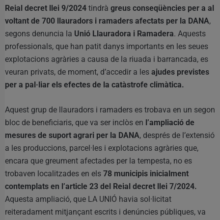
Reial decret llei 9/2024
tindrà
greus conseqüències per a al
voltant de 700 llauradors i ramaders afectats per la DANA
,
segons denuncia la
Unió Llauradora i Ramadera
. Aquests
professionals, que han patit danys importants en les seues
explotacions agràries a causa de la riuada i barrancada, es
veuran privats, de moment, d’accedir a les
ajudes previstes
per a pal·liar els efectes de la catàstrofe climàtica.
Aquest grup de llauradors i ramaders es trobava en un segon
bloc de beneficiaris, que va ser inclòs en
l’ampliació de
mesures de suport agrari per la DANA
, després de l’extensió
a les produccions, parcel·les i explotacions agràries que,
encara que greument afectades per la tempesta, no es
trobaven localitzades en els
78 municipis inicialment
contemplats en l’article 23 del Reial decret llei 7/2024.
Aquesta ampliació, que LA UNIÓ havia sol·licitat
reiteradament mitjançant escrits i denúncies públiques, va