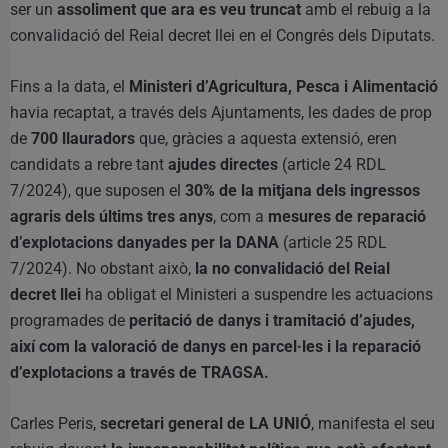
ser un
assoliment que ara es veu truncat
amb el rebuig a la
convalidació del Reial decret llei en el Congrés dels Diputats.
Fins a la data, el
Ministeri d’Agricultura, Pesca i Alimentació
havia recaptat, a través dels Ajuntaments, les dades de prop
de
700 llauradors
que, gràcies a aquesta extensió, eren
candidats a rebre tant
ajudes directes
(article 24 RDL
7/2024), que suposen el
30% de la mitjana dels ingressos
agraris dels últims tres anys
, com a
mesures de reparació
d’explotacions danyades per la DANA
(article 25 RDL
7/2024). No obstant això,
la no convalidació del Reial
decret llei
ha obligat el Ministeri a suspendre les actuacions
programades de
peritació de danys i tramitació d’ajudes,
així com la valoració de danys en parcel·les i la reparació
d’explotacions a través de TRAGSA.
Carles Peris,
secretari general de LA UNIÓ
, manifesta el seu