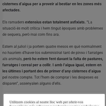
cisternes d’aigua per a proveir al bestiar en les zones més
afectades.
Els ramaders
extensius estan totalment asfixiats.
“La
situació és molt crítica i hem tingut èpoques amb problemes
de sequera, però mai com fins ara.
Estem al juliol i ja portem quatre mesos en què normalment
no hauríem d’haver-los subministrat tant de pinso i farratges
als animals,
però ho estem fent davant la falta de pastures,
farratges i cereal per a collir. I amb l’aigua igual, estem en
les últimes i portant des de primer d’any cisternes d’aigua
pel nostre compte. Tot l’hem de comprar i les despeses es
disparen”, assenyalen alguns d’ells.
Utilitzem cookies al nostre lloc web per oferir-vos