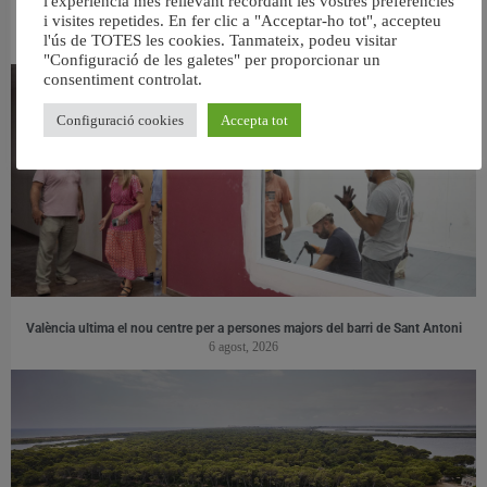
l'experiència més rellevant recordant les vostres preferències
RELACIONAT
i visites repetides. En fer clic a "Acceptar-ho tot", accepteu
l'ús de TOTES les cookies. Tanmateix, podeu visitar
"Configuració de les galetes" per proporcionar un
consentiment controlat.
Configuració cookies
Accepta tot
València ultima el nou centre per a persones majors del barri de Sant Antoni
6 agost, 2026