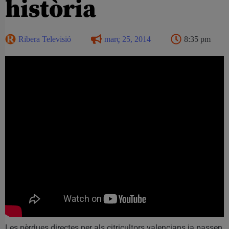
història
Ribera Televisió
març 25, 2014
8:35 pm
Les pèrdues directes per als citricultors valencians ja passen