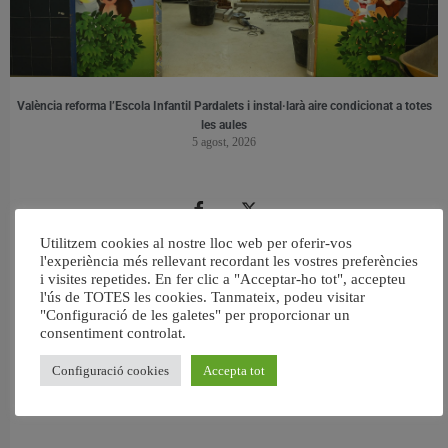
València reforma l’Escola Infantil Pardalets i instal·larà aire condicionat a totes
les aules
5 agost, 2026
Utilitzem cookies al nostre lloc web per oferir-vos
l'experiència més rellevant recordant les vostres preferències
i visites repetides. En fer clic a "Acceptar-ho tot", accepteu
l'ús de TOTES les cookies. Tanmateix, podeu visitar
"Configuració de les galetes" per proporcionar un
consentiment controlat.
Configuració cookies
Accepta tot