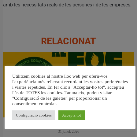
amb les necessitats reals de les persones i de les empreses.
RELACIONAT
Utilitzem cookies al nostre lloc web per oferir-vos
l'experiència més rellevant recordant les vostres preferències
i visites repetides. En fer clic a "Acceptar-ho tot", accepteu
l'ús de TOTES les cookies. Tanmateix, podeu visitar
"Configuració de les galetes" per proporcionar un
consentiment controlat.
Configuració cookies
Accepta tot
👀 Una mirada atenta puede marcar la diferencia.
31 juliol, 2026