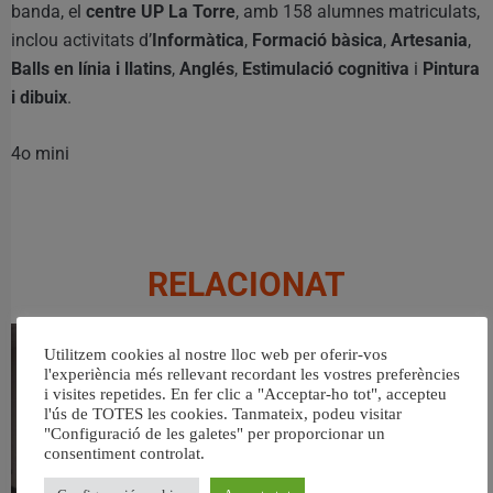
banda, el
centre UP La Torre
, amb 158 alumnes matriculats,
inclou activitats d’
Informàtica
,
Formació bàsica
,
Artesania
,
Balls en línia i llatins
,
Anglés
,
Estimulació cognitiva
i
Pintura
i dibuix
.
4o mini
RELACIONAT
Utilitzem cookies al nostre lloc web per oferir-vos
l'experiència més rellevant recordant les vostres preferències
i visites repetides. En fer clic a "Acceptar-ho tot", accepteu
l'ús de TOTES les cookies. Tanmateix, podeu visitar
"Configuració de les galetes" per proporcionar un
consentiment controlat.