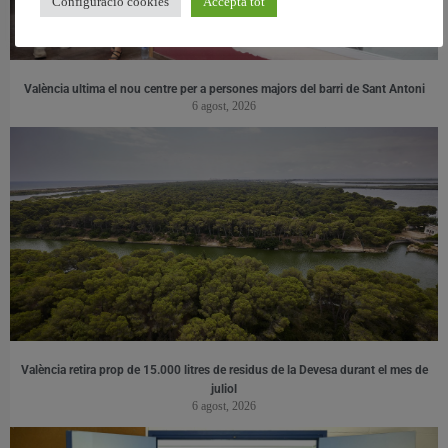
Configuració cookies
Accepta tot
València ultima el nou centre per a persones majors del barri de Sant Antoni
6 agost, 2026
València retira prop de 15.000 litres de residus de la Devesa durant el mes de
juliol
6 agost, 2026