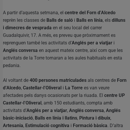
A partir d’aquesta setmana, el
centre del Forn d’Alcedo
reprèn les classes de
Balls de saló
i
Balls en línia
, els
dilluns
i dimecres de vesprada
en el seu local del carrer
Guadalquivir, 17. A més, es preveu que pròximament es
reprenguen també les activitats d’
Anglés per a viatjar
i
Anglés conversa
en aquest mateix centre, així com que les
activitats de la Torre tornaran a les aules habituals en esta
pedania.
Al voltant de
400 persones matriculades
als centres de
Forn
d’Alcedo
,
Castellar-l’Oliveral
i
La Torre
es van veure
afectades pels danys ocasionats per la riuada. El
centre UP
Castellar-l’Oliveral
, amb 150 estudiants, compta amb
activitats d’
Anglés per a viatjar
,
Anglés conversa
,
Anglés
bàsic-iniciació
,
Balls en línia i llatins
,
Pintura i dibuix
,
Artesania
,
Estimulació cognitiva
i
Formació bàsica
. D’altra