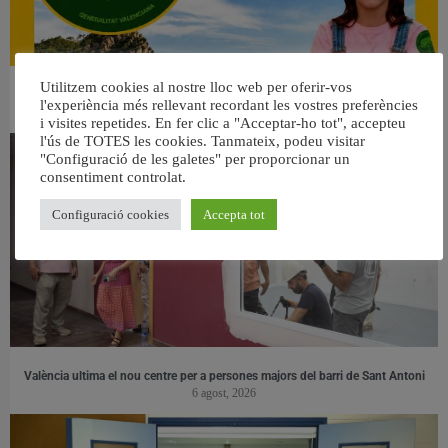
Utilitzem cookies al nostre lloc web per oferir-vos
👀 Una mirada atenta puede marcar la diferencia.
l'experiència més rellevant recordant les vostres preferències
31 juliol, 2026
i visites repetides. En fer clic a "Acceptar-ho tot", accepteu
l'ús de TOTES les cookies. Tanmateix, podeu visitar
"Configuració de les galetes" per proporcionar un
consentiment controlat.
Configuració cookies
Accepta tot
València ultima el nou centre per a persones majors del barri de Sant Antoni
6 agost, 2026