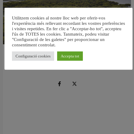
Utilitzem cookies al nostre lloc web per oferir-vos
l'experiència més rellevant recordant les vostres preferències
i visites repetides. En fer clic a "Acceptar-ho tot", accepteu
l'ús de TOTES les cookies. Tanmateix, podeu visitar
"Configuració de les galetes" per proporcionar un
consentiment controlat.
València retira prop de 15.000 litres de residus de la Devesa durant el mes de
Configuració cookies
Accepta tot
juliol
6 agost, 2026