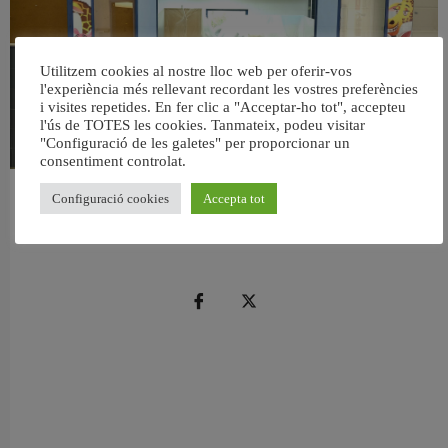
Utilitzem cookies al nostre lloc web per oferir-vos
l'experiència més rellevant recordant les vostres preferències
i visites repetides. En fer clic a "Acceptar-ho tot", accepteu
l'ús de TOTES les cookies. Tanmateix, podeu visitar
"Configuració de les galetes" per proporcionar un
consentiment controlat.
València reforma l’Escola Infantil Pardalets i instal·larà aire condicionat a totes
Configuració cookies
Accepta tot
les aules
5 agost, 2026