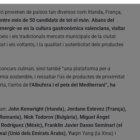
ció provenen de països tan diversos com Irlanda, França,
entre més de 50 candidats de tot el món. Abans del
bmergir-se en la cultura gastronòmica valenciana, visitar
l peix i els tradicionals mercats municipals de la ciutat.
i els voltants, i la qualitat i autenticitat dels productes
oncurs culinari, sinó també “una plataforma per a
a sostenible, i ressaltar l’ús de productes de proximitat
ta, l’arròs de
l’Albufera i el peix del Mediterrani”, ha
ran:
John Kenwright (Irlanda), Jordane Estevez (França),
u (Romania), Nick Todorov (Bulgària), Miguel Ángel
Rodríguez (Mèxic), Franklin Javier Dasso Seminari (el
wal (Unió dels Emirats Àrabs), Yu
qin Yang (la Xina) i