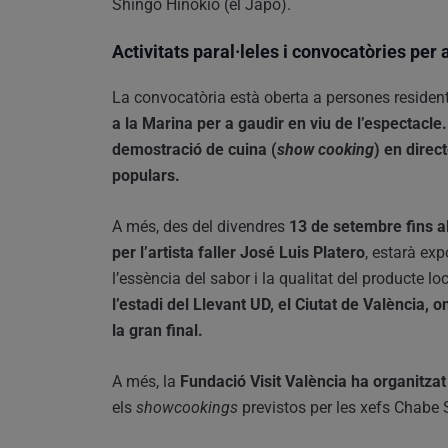
Shingo Hinokio (el Japó).
Activitats paral·leles i convocatòries per 
La convocatòria està oberta a persones residents
a la Marina per a gaudir en viu de l’espectacle.
demostració de cuina (
show cooking
) en direc
populars.
A més, des del divendres
13 de setembre fins al
per l’artista faller José Luis Platero
, estarà exp
l’essència del sabor i la qualitat del producte lo
l’estadi del Llevant UD, el Ciutat de València, 
la gran final.
A més, la
Fundació Visit València ha organitzat
els
showcookings
previstos per les xefs Chabe 