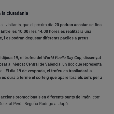
a la ciutadania
 i visitants, que el pròxim dia
20 podran acostar-se fins
 Entre les 10.00 i les 14.00 hores es realitzarà una
te, i es podran degustar diferents paelles a preus
 dijous 19, el trofeu del
World Paella Day
Cup
, dissenyat
osat al Mercat Central de València, un lloc que representa
cal.
El dia 19 de vesprada, el trofeu es traslladarà a
on es durà a terme el sorteig que aparellarà els xefs per a
 accions promocionals en diferents punts del món,
com
Soler al Perú i Begoña Rodrigo al Japó.