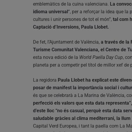
emblemàtics de la cuina valenciana.
La convoca
idioma universal
“, per a reforçar la idea que l
cultures i unir persones de tot el món”,
tal com h
Captació d’Inversions, Paula Llobet.
De fet, l’Ajuntament de València,
a través de la 
Turisme Comunitat Valenciana, el Centre de Tu
esta nova edició de la
World Paella Day Cup
, co
planeta per a competir pel títol de millor xef de 
La regidora
Paula Llobet ha explicat este divend
posar de manifest la importància social i cultur
és que se celebrarà a La Marina de València, co
perfecció els valors que esta data representa”, 
d’este lloc “no és casual, perquè esta data serv
saludable gràcies al clima mediterrani, la llum 
Capital Verd Europea, i tant la paella com La Mar