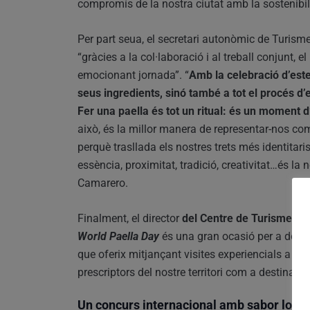
compromís de la nostra ciutat amb la sostenibil
Per part seua, el secretari autonòmic de Turism
“gràcies a la col·laboració i al treball conjunt,
emocionant jornada”. “
Amb la celebració d’este
seus ingredients, sinó també a tot el procés d’e
Fer una paella és tot un ritual: és un moment d
això, és la millor manera de representar-nos com
perquè trasllada els nostres trets més identitari
essència, proximitat, tradició, creativitat…és la
Camarero.
Finalment, el director
del Centre de Turisme de l
World Paella Day
és una gran ocasió per a donar a
que oferix mitjançant visites experiencials a e
prescriptors del nostre territori com a destinació
Un concurs internacional amb sabor local