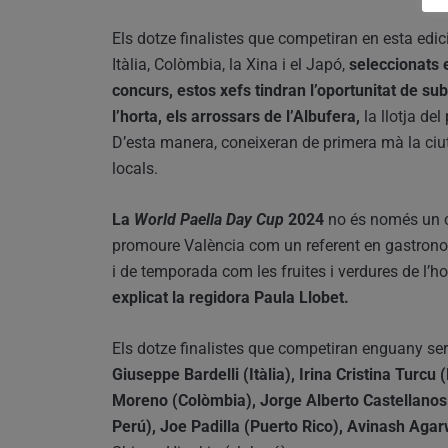
Els dotze finalistes que competiran en esta edi
Itàlia, Colòmbia, la Xina i el Japó,
seleccionats 
concurs, estos xefs tindran l’oportunitat de su
l’horta, els arrossars de l’Albufera,
la llotja de
D’esta manera, coneixeran de primera mà la ciutat 
locals.
La
World Paella Day Cup
2024
no és només un c
promoure València com un referent en gastronomi
i de temporada com les fruites i verdures de l’hor
explicat la regidora Paula Llobet.
Els dotze finalistes que competiran enguany se
Giuseppe Bardelli (Itàlia), Irina Cristina Turc
Moreno (Colòmbia), Jorge Alberto Castellanos 
Perú), Joe Padilla (Puerto Rico), Avinash Agar