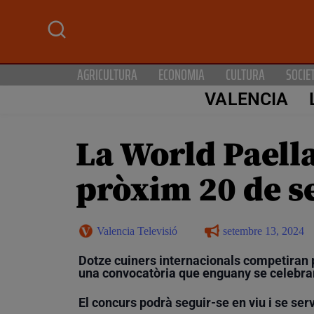
AGRICULTURA
ECONOMIA
CULTURA
SOCIE
VALENCIA
La World Paella
pròxim 20 de s
Valencia Televisió
setembre 13, 2024
Dotze cuiners internacionals competiran pe
una convocatòria que enguany se celebrar
El concurs podrà seguir-se en viu i se ser