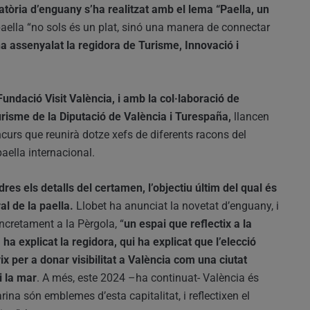
tòria d’enguany s’ha realitzat amb el lema “Paella, un
a paella “no sols és un plat, sinó una manera de connectar
a assenyalat la regidora de Turisme, Innovació i
Fundació Visit València, i amb la col·laboració de
risme de la Diputació de València i Turespaña,
llancen
ncurs que reunirà dotze xefs de diferents racons del
paella internacional.
res els detalls del certamen, l’objectiu últim del qual és
al de la paella.
Llobet ha anunciat la novetat d’enguany, i
ncretament a la Pèrgola, “
un espai que reflectix a la
ha explicat la regidora, qui ha explicat que l’elecció
ix per a donar visibilitat a València com una ciutat
i la mar
. A més, este 2024 –ha continuat- València és
ina són emblemes d’esta capitalitat, i reflectixen el