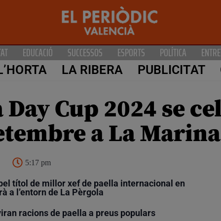
TAT
EDUCACIÓ
SUCCESSOS
ESPORTS
POLÍTICA
ENTRE
L’HORTA
LA RIBERA
PUBLICITAT
 Day Cup 2024 se cel
etembre a La Marina
5:17 pm
l títol de millor xef de paella internacional en
à a l’entorn de La Pèrgola
viran racions de paella a preus populars