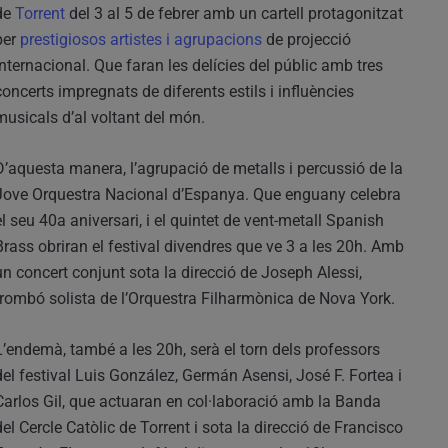
de
Torrent
del 3 al 5 de febrer amb un cartell protagonitzat
per
prestigiosos artistes i agrupacions
de projecció
internacional. Que faran les delícies del públic amb tres
concerts impregnats de diferents estils i influències
musicals d’al voltant del món.
D’aquesta manera, l’agrupació de metalls i percussió de la
Jove Orquestra Nacional d’Espanya. Que enguany celebra
el seu 40a aniversari, i el quintet de vent-metall Spanish
Brass obriran el festival divendres que ve 3 a les 20h. Amb
un concert conjunt sota la direcció de Joseph Alessi,
trombó solista de l’Orquestra Filharmònica de Nova York.
L’endemà, també a les 20h, serà el torn dels professors
del festival Luis González, Germán Asensi, José F. Fortea i
Carlos Gil, que actuaran en col·laboració amb la Banda
del Cercle Catòlic de Torrent i sota la direcció de Francisco