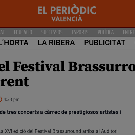
TAT
EDUCACIÓ
SUCCESSOS
ESPORTS
POLÍTICA
ENTRE
L’HORTA
LA RIBERA
PUBLICITAT
el Festival Brassurr
rrent
4:23 pm
 de tres concerts a càrrec de prestigiosos artistes i
La XVI edició del Festival Brassurround arriba al Auditori