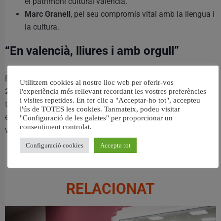
el patrimoni cultural valencià.
Marc Granell
, pel seu compromís vital amb la llengua i
la cultura.
“En valencià, lliures i amb orgull”
Escola Valenciana ha presentat el calendari de les
Trobades
Utilitzem cookies al nostre lloc web per oferir-vos
2025
amb el lema
“En valencià, lliures i amb orgull.”
Un
l'experiència més rellevant recordant les vostres preferències
i visites repetides. En fer clic a "Acceptar-ho tot", accepteu
total de
21 Trobades visitaran 17 comarques valencianes
l'ús de TOTES les cookies. Tanmateix, podeu visitar
entre març i juny, destacant la diversitat i força del poble
"Configuració de les galetes" per proporcionar un
consentiment controlat.
valencià.
Configuració cookies
Accepta tot
RELACIONAT