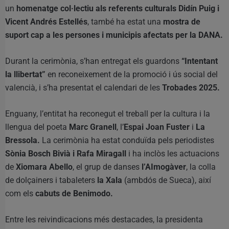
un
homenatge col·lectiu als referents culturals Didín Puig i
Vicent Andrés Estellés
, també ha estat una
mostra de
suport cap a les persones i municipis afectats per la DANA.
Durant la cerimònia, s’han entregat els guardons
“Intentant
la llibertat”
en reconeixement de la promoció i ús social del
valencià, i s’ha presentat el calendari de les
Trobades 2025.
Enguany, l’entitat ha reconegut el treball per la cultura i la
llengua del poeta
Marc Granell
, l’
Espai Joan Fuster
i
La
Bressola.
La cerimònia ha estat conduïda pels periodistes
Sònia Bosch Bivià i Rafa Miragall
i ha inclòs les actuacions
de
Xiomara Abello
, el grup de danses
l’AImogàver
, la colla
de dolçainers i tabaleters
la Xala
(ambdós de Sueca), així
com els
cabuts de Benimodo.
Entre les reivindicacions més destacades, la presidenta