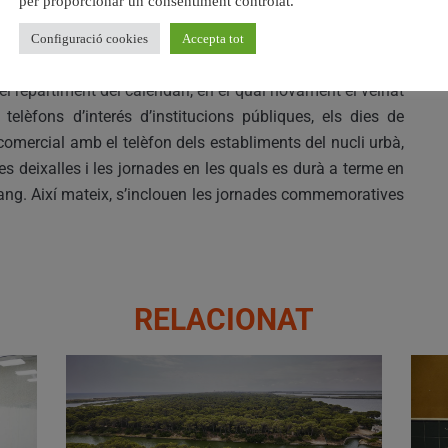
per proporcionar un consentiment controlat.
com recompensa totes les persones guanyadores ha sigut,
una en una versió adaptada a la seua edat.
Configuració cookies
Accepta tot
 repartiment del calendari, en el qual novament el veïnat
telèfons d’interés d’institucions públiques, els dies de
ri comercial amb el telèfon dels establiments del nucli urbà,
s deixalles i les jornades en les quals es durà a terme en
ang. Així mateix, s’inclouen les jornades commemoratives
RELACIONAT