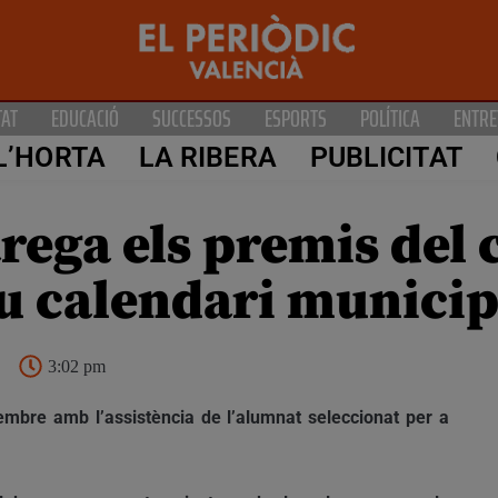
TAT
EDUCACIÓ
SUCCESSOS
ESPORTS
POLÍTICA
ENTRE
L’HORTA
LA RIBERA
PUBLICITAT
rega els premis del 
eu calendari municip
3:02 pm
embre amb l’assistència de l’alumnat seleccionat per a