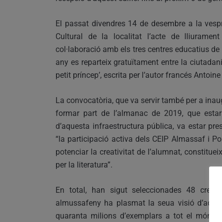
El passat divendres 14 de desembre a la vespr
Cultural de la localitat l’acte de lliurame
col·laboració amb els tres centres educatius de l
any es reparteix gratuïtament entre la ciutadania
petit príncep’, escrita per l’autor francés Antoin
La convocatòria, que va servir també per a inaug
formar part de l’almanac de 2019, que estar
d’aquesta infraestructura pública, va estar pre
“la participació activa dels CEIP Almassaf i P
potenciar la creativitat de l’alumnat, constitue
per la literatura”.
En total, han sigut seleccionades 48 creaci
almussafeny ha plasmat la seua visió d’aques
quaranta milions d’exemplars a tot el món i