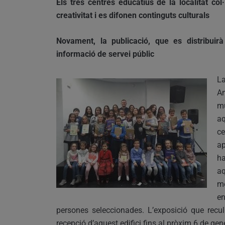
Els tres centres educatius de la localitat c
creativitat i es difonen continguts culturals
Novament, la publicació, que es distribuir
informació de servei públic
La
An
mu
aq
c
ap
h
aq
me
en
persones seleccionades. L’exposició que recul
recepció d’aquest edifici fins al pròxim 6 de gene