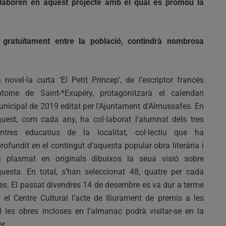
ol·laboren en aquest projecte amb el qual es promou la
à gratuïtament entre la població, contindrà nombrosa
 novel·la curta ‘El Petit Príncep’, de l’escriptor francés
toine de Saint-*Exupéry, protagonitzarà el calendari
nicipal de 2019 editat per l’Ajuntament d’Almussafes. En
uest, com cada any, ha col·laborat l’alumnat dels tres
entres educatius de la localitat, col·lectiu que ha
rofundit en el contingut d’aquesta popular obra literària i
a plasmat en originals dibuixos la seua visió sobre
uesta. En total, s’han seleccionat 48, quatre per cada
s. El passat divendres 14 de desembre es va dur a terme
 el Centre Cultural l’acte de lliurament de premis a les
l les obres incloses en l’almanac podrà visitar-se en la
r.