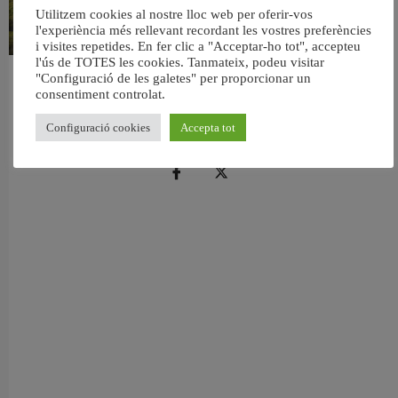
Utilitzem cookies al nostre lloc web per oferir-vos
l'experiència més rellevant recordant les vostres preferències
i visites repetides. En fer clic a "Acceptar-ho tot", accepteu
l'ús de TOTES les cookies. Tanmateix, podeu visitar
"Configuració de les galetes" per proporcionar un
València retira prop de 15.000 litres de residus de la Devesa durant el mes de
consentiment controlat.
juliol
6 agost, 2026
Configuració cookies
Accepta tot