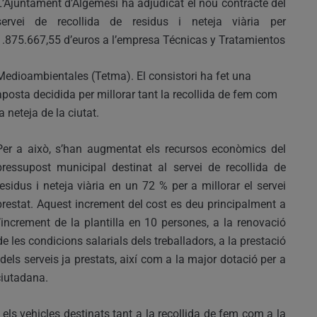
L’Ajuntament d’Algemesí ha adjudicat el nou contracte del
servei de recollida de residus i neteja viària per
1.875.667,55 d’euros a l’empresa Técnicas y Tratamientos
Medioambientales (Tetma). El consistori ha fet una
aposta decidida per millorar tant la recollida de fem com
la neteja de la ciutat.
Per a això, s’han augmentat els recursos econòmics del
pressupost municipal destinat al servei de recollida de
residus i neteja viària en un 72 % per a millorar el servei
prestat. Aquest increment del cost es deu principalment a
l’increment de la plantilla en 10 persones, a la renovació
de les condicions salarials dels treballadors, a la prestació
 dels serveis ja prestats, així com a la major dotació per a
ciutadana.
els vehicles destinats tant a la recollida de fem com a la