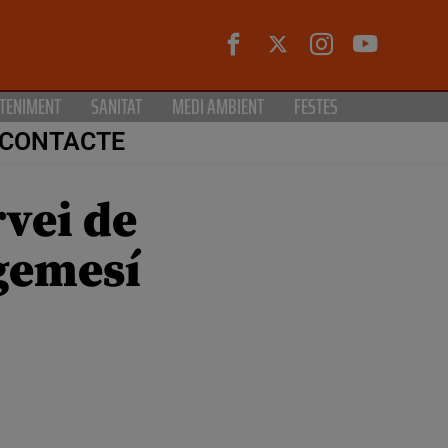
TENIMENT
SANITAT
MEDI AMBIENT
FESTES
CONTACTE
rvei de
lgemesí