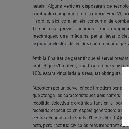
neteja. Alguns vehicles disposaran de tecnolo
combustió compliran amb la norma Euro VI, per 
i sorolls, així com en els consums de combu
També està previst incorporar més maquinàr
mecàniques, una màquina per a llevar xiclets
aspirador elèctric de residus i una màquina per a
Amb la finalitat de garantir que el servei presta
amb el que s’ha oferit, s’ha fixat un mecanisme d
10%, estarà vinculada als resultat obtinguts mit
“Apostem per un servei eficaç i modern per a ma
que atenga les característiques dels carrers de 
recollida selectiva d’orgànica tant en el po
recollida específica en espais generadors de 
centres educatius i espais d’hosteleria. L’Ajun
neta, però l’actitud cívica és més important que