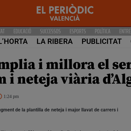
TAT
EDUCACIÓ
SUCCESSOS
ESPORTS
POLÍTICA
ENTRE
L’HORTA
LA RIBERA
PUBLICITAT
plia i millora el se
m i neteja viària d’A
1:24 pm
gment de la plantilla de neteja i major llavat de carrers i