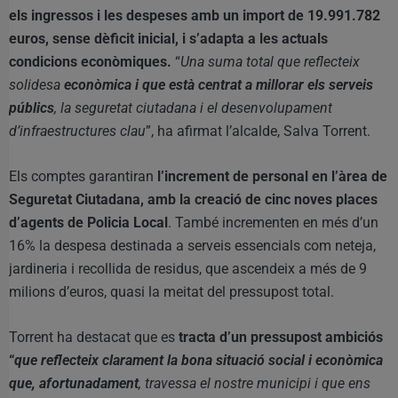
els ingressos i les despeses amb un import de 19.991.782
euros, sense dèficit inicial, i s’adapta a les actuals
condicions econòmiques.
“
Una suma total que reflecteix
solidesa
econòmica i que està centrat a millorar els serveis
públics
, la seguretat ciutadana i el desenvolupament
d’infraestructures clau
”, ha afirmat l’alcalde, Salva Torrent.
Els comptes garantiran
l’increment de personal en l’àrea de
Seguretat Ciutadana, amb la creació de cinc noves places
d’agents de Policia Local
. També incrementen en més d’un
16% la despesa destinada a serveis essencials com neteja,
jardineria i recollida de residus, que ascendeix a més de 9
milions d’euros, quasi la meitat del pressupost total.
Torrent ha destacat que es
tracta d’un pressupost ambiciós
“
que reflecteix clarament la bona situació social i econòmica
que, afortunadament
, travessa el nostre municipi i que ens