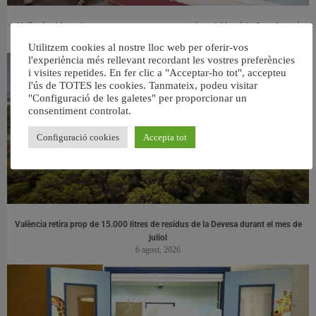
València ultima el nou centre per a persones majors del barri de Sant Antoni
6 agost, 2026
Utilitzem cookies al nostre lloc web per oferir-vos
l'experiència més rellevant recordant les vostres preferències
i visites repetides. En fer clic a "Acceptar-ho tot", accepteu
l'ús de TOTES les cookies. Tanmateix, podeu visitar
"Configuració de les galetes" per proporcionar un
consentiment controlat.
Configuració cookies
Accepta tot
València retira prop de 15.000 litres de residus de la Devesa durant el mes de
juliol
6 agost, 2026